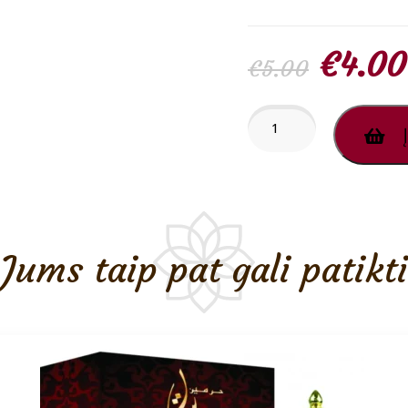
Origin
€
4.00
€
5.00
price
produkto
Į
kiekis:
Tanasuk
was:
Al
Haramain
€5.00
CPO
Unisex
2ml
Jums taip pat gali patikti