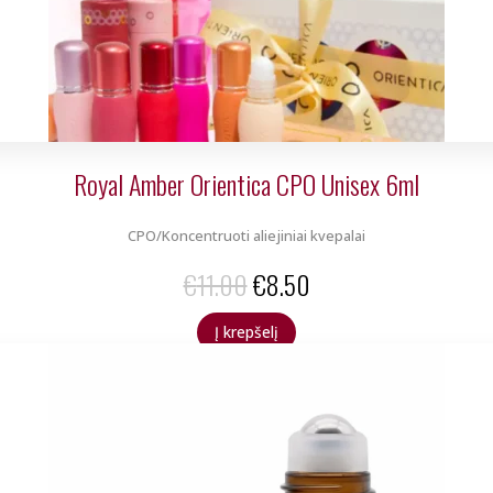
Royal Amber Orientica CPO Unisex 6ml
CPO/Koncentruoti aliejiniai kvepalai
Original
Current
€
11.00
€
8.50
price
price
Į krepšelį
was:
is:
€11.00.
€8.50.