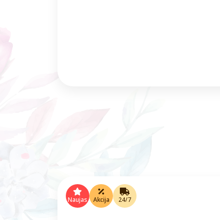
Naujas
Akcija
24/7