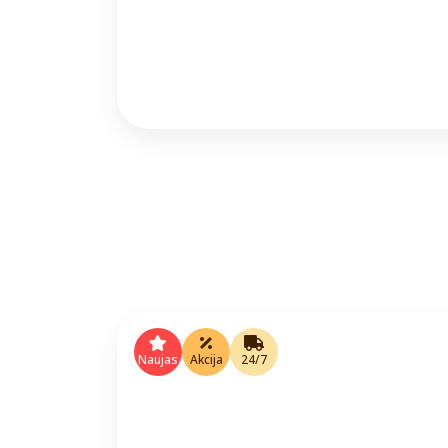
Naujas
Akcija
24/7