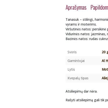
Aprašymas
Papildom
Tanasuk – stilingi, harmonin
vyrams ir moterims.
Viršutinės natos: persikinė 
Vidurinės natos: jazminas,
Bazinės natos: rudas cukru
Svoris
20 
Gamintojai
Al 
Lytis
Mote
Kvepalų tipas
Alie
Atsiliepimų dar nėra.
Rašyti atsiliepimą gali tik pr