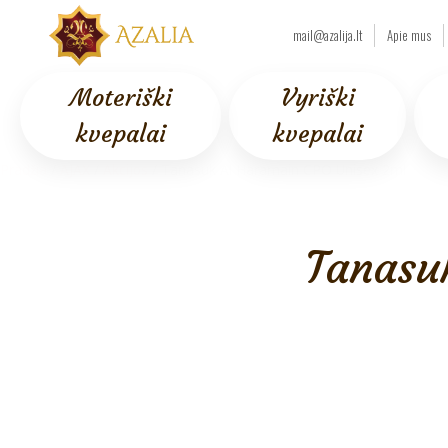
mail@azalija.lt
Apie mus
Moteriški
Vyriški
kvepalai
kvepalai
Pradžia
/
AJAX
/
Akcijos
/ Tanasuk Al Haramain CPO Unisex 2ml
Tanasu