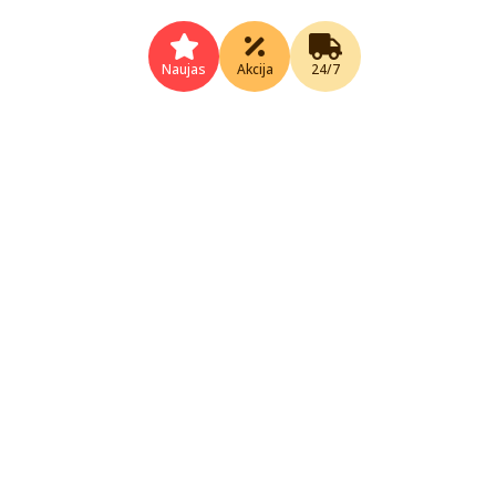
Naujas
Akcija
24/7