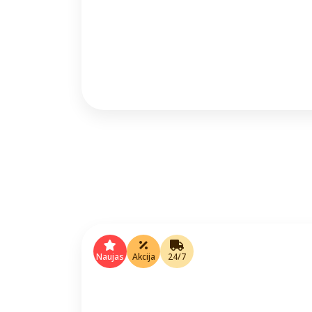
Naujas
Akcija
24/7