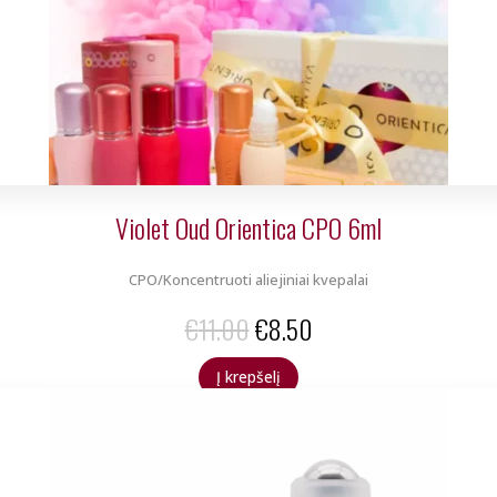
Violet Oud Orientica CPO 6ml
CPO/Koncentruoti aliejiniai kvepalai
Original
Current
€
11.00
€
8.50
price
price
Į krepšelį
was:
is:
€11.00.
€8.50.