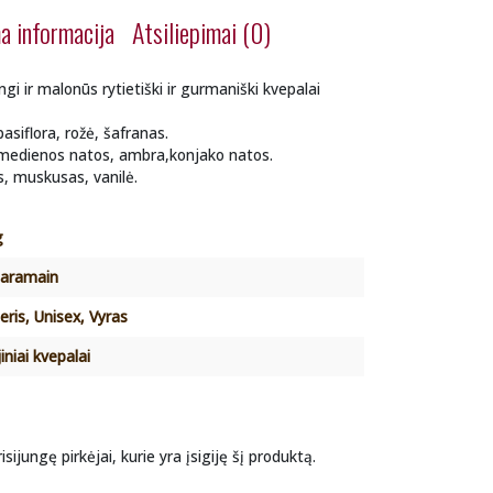
a informacija
Atsiliepimai (0)
gi ir malonūs rytietiški ir gurmaniški kvepalai
pasiflora, rožė, šafranas.
 medienos natos, ambra,konjako natos.
s, muskusas, vanilė.
g
Haramain
ris, Unisex, Vyras
jiniai kvepalai
isijungę pirkėjai, kurie yra įsigiję šį produktą.