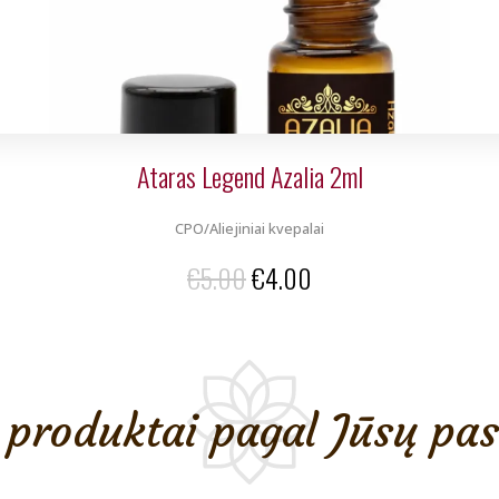
Ataras Legend Azalia 2ml
CPO/Aliejiniai kvepalai
Original
Current
€
5.00
€
4.00
price
price
was:
is:
€5.00.
€4.00.
produktai pagal Jūsų pa