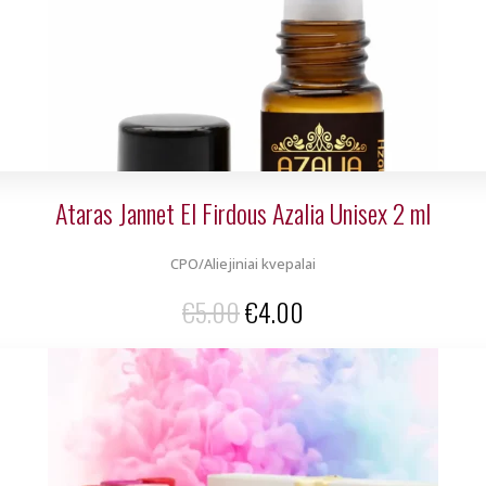
Ataras Jannet El Firdous Azalia Unisex 2 ml
CPO/Aliejiniai kvepalai
Original
Current
€
5.00
€
4.00
price
price
was:
is:
€5.00.
€4.00.