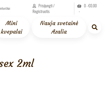
Prisijungti /
0 -
€
0.00
ietuviškai
Registruotis
Mini
Nauja svetainė
kvepalai
Azalia
sex 2ml