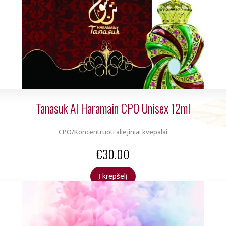
Tanasuk Al Haramain CPO Unisex 12ml
CPO/Koncentruoti aliejiniai kvepalai
€
30.00
Į krepšelį