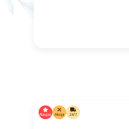
Naujas
Akcija
24/7