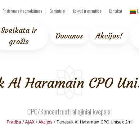
Pristatymas ir apmokėjimas
Gamintojai
Kokybė ir garantijos
Kontaktai
L
Sveikata ir
Dovanos
Akcijos!
grožis
k Al Haramain CPO Uni
CPO/Koncentruoti aliejiniai kvepalai
Pradžia
/
AJAX
/
Akcijos
/ Tanasuk Al Haramain CPO Unisex 2ml