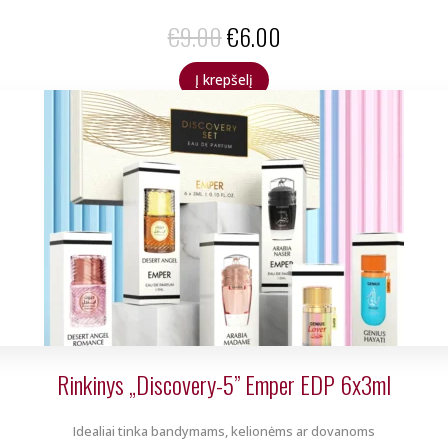
Original
Current
€
9.00
€
6.00
price
price
Į krepšelį
was:
is:
€9.00.
€6.00.
Rinkinys „Discovery-5” Emper EDP 6x3ml
Idealiai tinka bandymams, kelionėms ar dovanoms