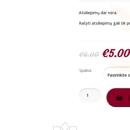
Atsiliepimų dar nėra.
Rašyti atsiliepimą gali tik pr
Origin
€
5.00
€
6.00
price
Spalva
was:
produkto
Į
kiekis:
€6.00
Feng
Shui
-
Sėkmės
Apyrankė