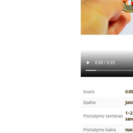
Svoris
0.0
Spalva
Juo
1–2
Pristatymo terminas
san
Pristatymo kaina
nuo