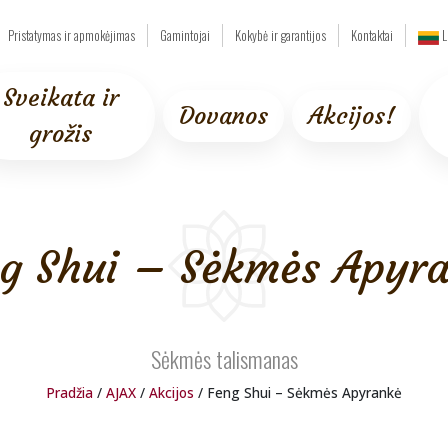
Pristatymas ir apmokėjimas
Gamintojai
Kokybė ir garantijos
Kontaktai
L
Sveikata ir
Dovanos
Akcijos!
grožis
g Shui – Sėkmės Apyr
Sėkmės talismanas
Pradžia
/
AJAX
/
Akcijos
/ Feng Shui – Sėkmės Apyrankė