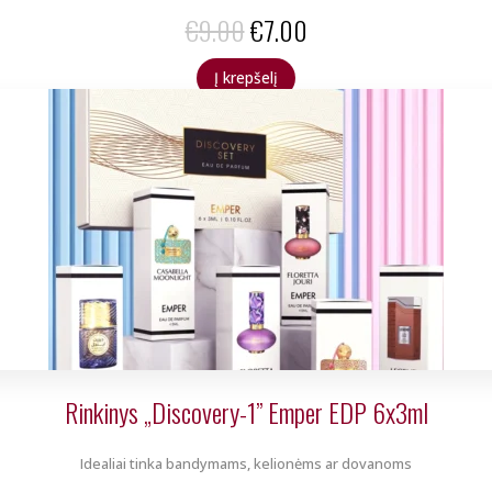
Original
Current
€
9.00
€
7.00
price
price
Į krepšelį
was:
is:
€9.00.
€7.00.
Rinkinys „Discovery-1” Emper EDP 6x3ml
Idealiai tinka bandymams, kelionėms ar dovanoms