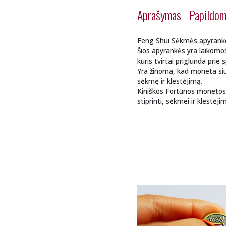
Aprašymas
Papildom
Feng Shui Sėkmės apyrankė
Šios apyrankės yra laikomos
kuris tvirtai priglunda prie 
Yra žinoma, kad moneta siun
sėkmę ir klestėjimą.
Kiniškos Fortūnos monetos
stiprinti, sėkmei ir klestėjim