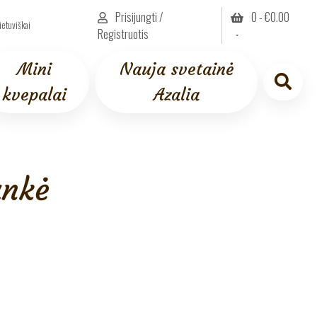
Prisijungti /
0 -
€
0.00
ietuviškai
Registruotis
Mini
Nauja svetainė
kvepalai
Azalia
ankė