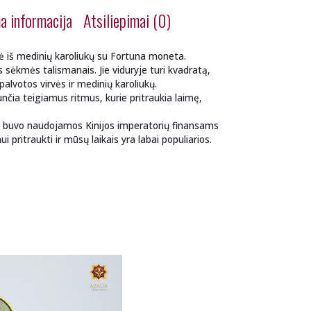
a informacija
Atsiliepimai (0)
 iš medinių karoliukų su Fortuna moneta.
 sėkmės talismanais. Jie viduryje turi kvadratą,
spalvotos virvės ir medinių karoliukų.
čia teigiamus ritmus, kurie pritraukia laimę,
 buvo naudojamos Kinijos imperatorių finansams
ui pritraukti ir mūsų laikais yra labai populiarios.