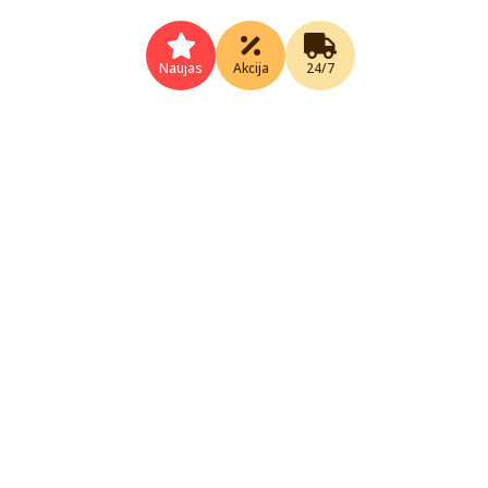
Naujas
Akcija
24/7