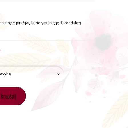
isijungę pirkėjai, kurie yra įsigiję šį produktą.
al
Current
price
is:
 krepšelį
.
€5.00.