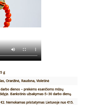
05 g
das, Oranžinė, Raudona, Violetinė
 darbo dienos – prekėms esančioms mūsų
dėlyje. Išankstinis užsakymas-5–30 darbo dienų.
 €2. Nemokamas pristatymas Lietuvoje nuo €15.