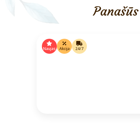
Panašūs 
Naujas
Akcija
24/7