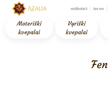
mail@azalija.lt
Apie mus
Moteriški
Vyriški
kvepalai
kvepalai
Pradžia
/
AJAX
/
Akcijos
/ Feng Shui – Sėkmės Apyrankė
Fen