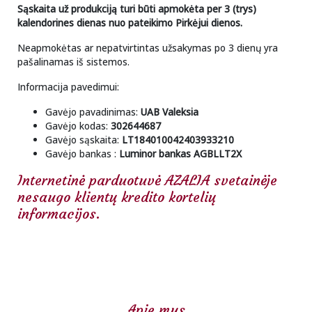
Sąskaita už produkciją turi būti apmokėta per 3 (trys)
kalendorines dienas nuo pateikimo Pirkėjui dienos.
Neapmokėtas ar nepatvirtintas užsakymas po 3 dienų yra
pašalinamas iš sistemos.
Informacija pavedimui:
Gavėjo pavadinimas:
UAB Valeksia
Gavėjo kodas:
302644687
Gavėjo sąskaita:
LT184010042403933210
Gavėjo bankas :
Luminor
bankas AGBLLT2X
Internetinė parduotuvė AZALIA svetainėje
nesaugo klientų kredito kortelių
informacijos.
Apie mus