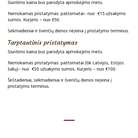
Siuntimo kaina bus parodyta apmokėjimo metu
Nemokamas pristatymas: paštomatai
– nuo
€15
užsakymo
sumos. K
urjeris
– nuo
€50
.
Sekmadieniai ir švenčių dienos neįeina į pristatymo terminus.
Tarptautinis pristatymas
Siuntimo kaina bus parodyta apmokėjimo metu
Nemokamas pristatymas: paštomatai (tik Latvijos, Estijos
šalių)
– nuo
€50
užsakymo sumos. K
urjeris
– nuo
€100
.
Šeštadieniai, sekmadieniai ir švenčių dienos neįeina į
pristatymo terminus.