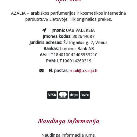
AZALIA – arabiškos parfumerijos ir kosmetikos internetinė
parduotuvė Lietuvoje. Tik originalios prekės.
Įmonė:
UAB VALEKSIA
Įmonės kodas:
302644687
Juridinis adresas:
Švitrigailos g. 7, Vilnius
Bankas:
Luminor Bank AB
A/s:
LT184010042403933210
PVM:
LT100014260319
El. paštas:
mail@azalija.lt
Naudinga informacija
Naudinga informacija Jums.