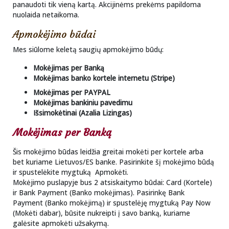
panaudoti tik vieną kartą. Akcijinėms prekėms papildoma
nuolaida netaikoma.
Apmokėjimo būdai
Mes siūlome keletą saugių apmokėjimo būdų:
Mokėjimas per Banką
Mokėjimas banko kortele internetu (Stripe)
Mokėjimas per PAYPAL
Mokėjimas bankiniu pavedimu
Išsimokėtinai (Azalia Lizingas)
Mokėjimas per Banką
Šis mokėjimo būdas leidžia greitai mokėti per kortele arba
bet kuriame Lietuvos/ES banke. Pasirinkite šį mokėjimo būdą
ir spustelėkite mygtuką Apmokėti.
Mokėjimo puslapyje bus 2 atsiskaitymo būdai: Card (Kortele)
ir Bank Payment (Banko mokėjimas). Pasirinkę Bank
Payment (Banko mokėjimą) ir spustelėję mygtuką Pay Now
(Mokėti dabar), būsite nukreipti į savo banką, kuriame
galėsite apmokėti užsakymą.