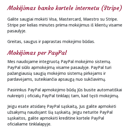
Mokėjimas
banko kortele internetu (Stripe)
Galite saugiai mokėti Visa, Mastercard, Maestro su Stripe.
Stripe per kelias minutes priima mokėjimus iš klientų visame
pasaulyje.
Greitas, saugus ir paprastas mokėjimo būdas.
Mokėjimas per PayPal
Mes naudojame integruotą PayPal mokėjimo sistemą.
PayPal siūlo apmokėjimą visame pasaulyje. PayPal turi
pažangiausią saugią mokėjimo sistemą pirkėjams ir
pardavėjams, suteikiančia apsaugą nuo sukčiavimų.
Pasirinkus PayPal apmokėjimo būdą Jūs busite automatiškai
nukreipti į oficialų PayPal tinklapį tam, kad tęsti mokėjimą.
Jeigu esate atsidarę PayPal sąskaitą, Jus galite apmokėti
užsakymą naudojant šią sąskaitą. Jeigu neturite PayPal
sąskaitos, galite apmokėti kreditine kortele PayPal
oficialiame tinklalapyje.