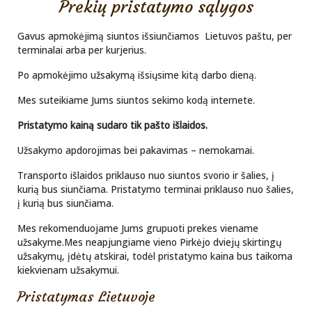
Prekių pristatymo sąlygos
Gavus apmokėjimą siuntos išsiunčiamos Lietuvos paštu, per
terminalai arba per kurjerius.
Po apmokėjimo užsakymą išsiųsime kitą darbo dieną.
Mes suteikiame Jums siuntos sekimo kodą internete.
Pristatymo kainą sudaro tik pašto išlaidos.
Užsakymo apdorojimas bei pakavimas – nemokamai.
Transporto išlaidos priklauso nuo siuntos svorio ir šalies, į
kurią bus siunčiama. Pristatymo terminai priklauso nuo šalies,
į kurią bus siunčiama.
Mes rekomenduojame Jums grupuoti prekes viename
užsakyme.Mes neapjungiame vieno Pirkėjo dviejų skirtingų
užsakymų, įdėtų atskirai, todėl pristatymo kaina bus taikoma
kiekvienam užsakymui.
Pristatymas Lietuvoje