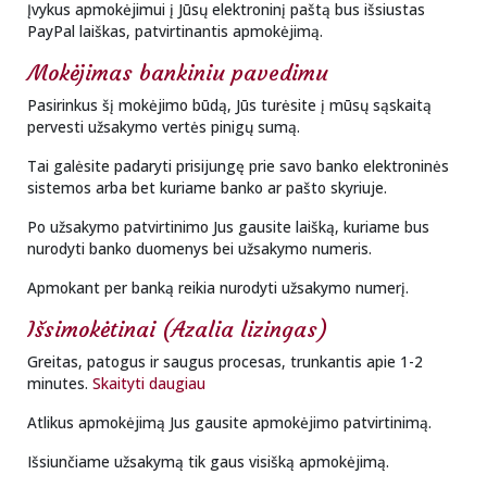
Įvykus apmokėjimui į Jūsų elektroninį paštą bus išsiustas
PayPal laiškas, patvirtinantis apmokėjimą.
Mokėjimas bankiniu pavedimu
Pasirinkus šį mokėjimo būdą, Jūs turėsite į mūsų sąskaitą
pervesti užsakymo vertės pinigų sumą.
Tai galėsite padaryti prisijungę prie savo banko elektroninės
sistemos arba bet kuriame banko ar pašto skyriuje.
Po užsakymo patvirtinimo Jus gausite laišką, kuriame bus
nurodyti banko duomenys bei užsakymo numeris.
Apmokant per banką reikia nurodyti užsakymo numerį.
Išsimokėtinai (Azalia lizingas)
Greitas, patogus ir saugus procesas, trunkantis apie 1-2
minutes.
Skaityti daugiau
Atlikus apmokėjimą Jus gausite apmokėjimo patvirtinimą.
Išsiunčiame užsakymą tik gaus visišką apmokėjimą.