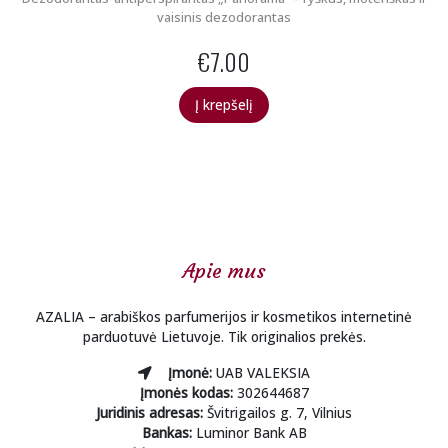
vaisinis dezodorantas
€
7.00
Į krepšelį
Apie mus
AZALIA – arabiškos parfumerijos ir kosmetikos internetinė
parduotuvė Lietuvoje. Tik originalios prekės.
Įmonė:
UAB VALEKSIA
Įmonės kodas:
302644687
Juridinis adresas:
Švitrigailos g. 7, Vilnius
Bankas:
Luminor Bank AB