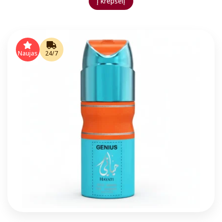
Į krepšelį
Naujas
24/7