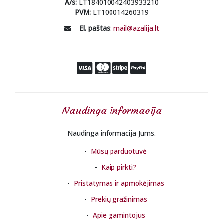
A/s:
LT184010042403933210
PVM:
LT100014260319
El. paštas:
mail@azalija.lt
Naudinga informacija
Naudinga informacija Jums.
Mūsų parduotuvė
Kaip pirkti?
Pristatymas ir apmokėjimas
Prekių gražinimas
Apie gamintojus