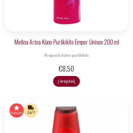
Melina Arina Kūno Purškiklis Emper Unisex 200 ml
Kvapusis kūno purškiklis
€
8.50
Į krepšelį
Naujas
24/7