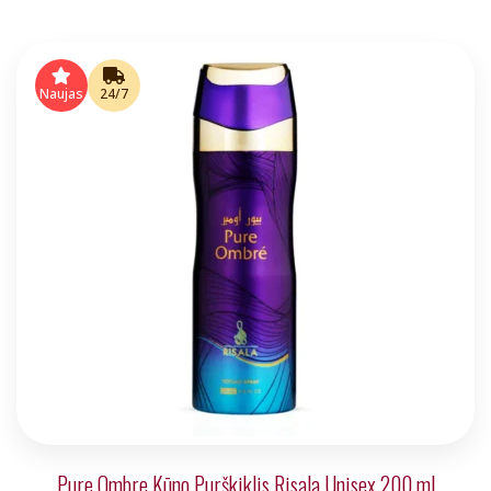
Naujas
24/7
Pure Ombre Kūno Purškiklis Risala Unisex 200 ml