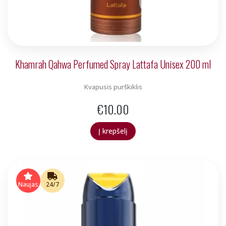
Khamrah Qahwa Perfumed Spray Lattafa Unisex 200 ml
Kvapusis purškiklis
€
10.00
Į krepšelį
Naujas
24/7