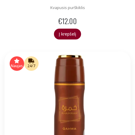
Kvapusis purškiklis
€
12.00
Į krepšelį
Naujas
24/7