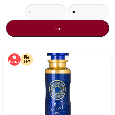
Min
Maks
kaina
kaina
Filtruoti
Naujas
24/7