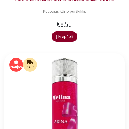
Kvapusis kūno purškiklis
€
8.50
Į krepšelį
Naujas
24/7