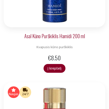
Asal Kūno Purškiklis Hamidi 200 ml
Kvapusis kūno purškiklis
€
8.50
Į krepšelį
Naujas
24/7