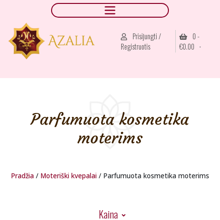
Prisijungti /
0 -
Registruotis
€
0.00
Parfumuota kosmetika
moterims
Pradžia
/
Moteriški kvepalai
/ Parfumuota kosmetika moterims
Kaina