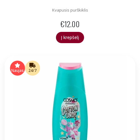
Kvapusis purškiklis
€
12.00
Į krepšelį
Naujas
24/7