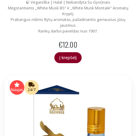
🍃 Veganiška | Halal | Nebandyta Su Gyvūnais
Mėgstantiems „White Musk BS“ ir „White Musk Montale“ Aromatų
Kryptį.
Prabangus nišinis Rytų aromatas, pažadinantis geriausius jūsų
jausmus.
Rankų darbo paveldas nuo 1907.
€
12.00
Į krepšelį
Naujas
24/7