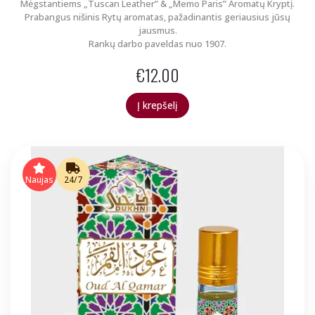
Mėgstantiems „Tuscan Leather” & „Memo Paris” Aromatų Kryptį.
Prabangus nišinis Rytų aromatas, pažadinantis geriausius jūsų
jausmus.
Rankų darbo paveldas nuo 1907.
€
12.00
Į krepšelį
Naujas
24/7