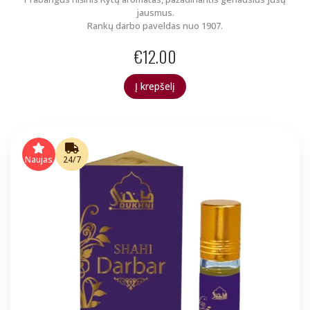
jausmus.
Rankų darbo paveldas nuo 1907.
€
12.00
Į krepšelį
Naujas
24/7