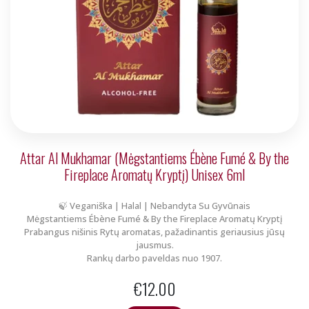
Attar Al Mukhamar (Mėgstantiems Ébène Fumé & By the
Fireplace Aromatų Kryptį) Unisex 6ml
🍃 Veganiška | Halal | Nebandyta Su Gyvūnais
Mėgstantiems Ébène Fumé & By the Fireplace Aromatų Kryptį
Prabangus nišinis Rytų aromatas, pažadinantis geriausius jūsų
jausmus.
Rankų darbo paveldas nuo 1907.
€
12.00