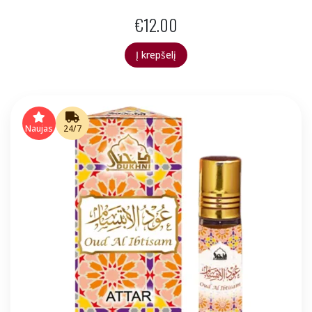
€
12.00
Į krepšelį
Naujas
24/7