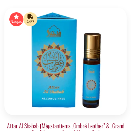
Naujas
24/7
Attar Al Shabab (Mėgstantiems „Ombré Leather” & „Grand