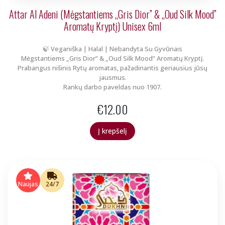
Attar Al Adeni (Mėgstantiems „Gris Dior” & „Oud Silk Mood”
Aromatų Kryptį) Unisex 6ml
🍃 Veganiška | Halal | Nebandyta Su Gyvūnais
Mėgstantiems „Gris Dior” & „Oud Silk Mood” Aromatų Kryptį.
Prabangus nišinis Rytų aromatas, pažadinantis geriausius jūsų
jausmus.
Rankų darbo paveldas nuo 1907.
€
12.00
Į krepšelį
Naujas
24/7