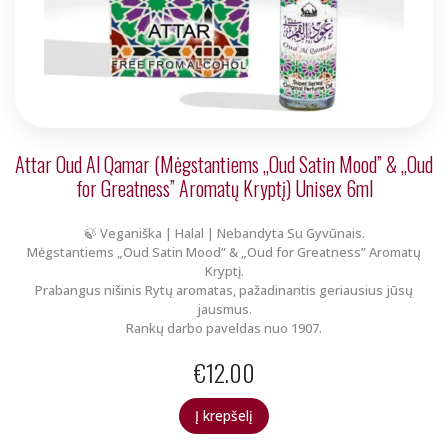
Attar Oud Al Qamar (Mėgstantiems „Oud Satin Mood” & „Oud
for Greatness” Aromatų Kryptį) Unisex 6ml
🍃 Veganiška | Halal | Nebandyta Su Gyvūnais.
Mėgstantiems „Oud Satin Mood” & „Oud for Greatness” Aromatų
Kryptį.
Prabangus nišinis Rytų aromatas, pažadinantis geriausius jūsų
jausmus.
Rankų darbo paveldas nuo 1907.
€
12.00
Į krepšelį