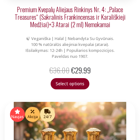
Premium Kvepalų Aliejaus Rinkinys Nr. 4: „Palace
Treasures“ (Sakralinis Frankincensas ir Karališkieji
Medžiai)+3 Atarai (2 ml) Nemokamai
🍃 Veganiška | Halal | Nebandyta Su Gyvūnais.
100 % natūralūs aliejiniai kvepalai (atarai).
Išsilaikymas: 12-24h | Populiarios kompozicijos.
Paveldas nuo 1907.
Original
Current
€
36.00
€
29.99
price
price
Select options
was:
is:
€36.00.
€29.99.
Naujas
Akcija
24/7