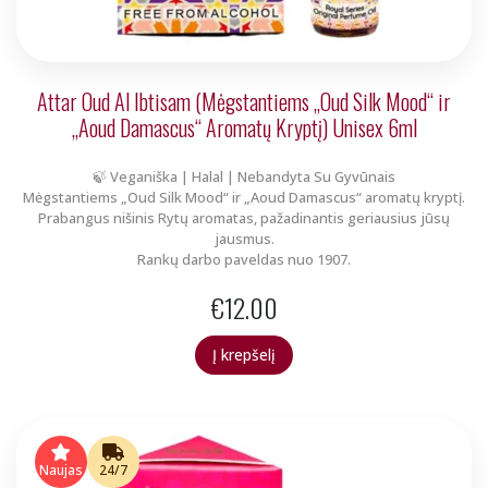
Attar Oud Al Ibtisam (Mėgstantiems „Oud Silk Mood“ ir
„Aoud Damascus“ Aromatų Kryptį) Unisex 6ml
🍃 Veganiška | Halal | Nebandyta Su Gyvūnais
Mėgstantiems „Oud Silk Mood“ ir „Aoud Damascus“ aromatų kryptį.
Prabangus nišinis Rytų aromatas, pažadinantis geriausius jūsų
jausmus.
Rankų darbo paveldas nuo 1907.
€
12.00
Į krepšelį
Naujas
24/7