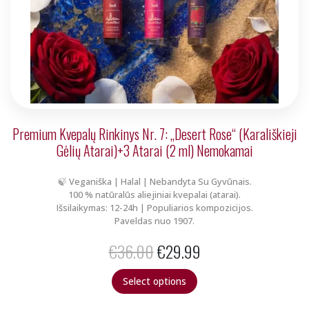
Premium Kvepalų Rinkinys Nr. 7: „Desert Rose“ (Karališkieji
Gėlių Atarai)+3 Atarai (2 ml) Nemokamai
🍃 Veganiška | Halal | Nebandyta Su Gyvūnais.
100 % natūralūs aliejiniai kvepalai (atarai).
Išsilaikymas: 12-24h | Populiarios kompozicijos.
Paveldas nuo 1907.
Original
Current
€
36.00
€
29.99
price
price
Select options
was:
is: