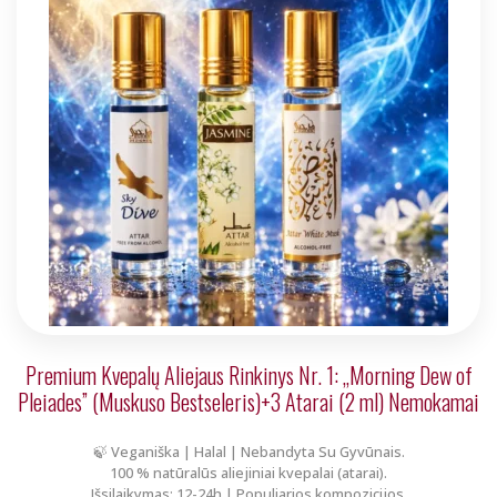
Premium Kvepalų Aliejaus Rinkinys Nr. 1: „Morning Dew of
Pleiades” (Muskuso Bestseleris)+3 Atarai (2 ml) Nemokamai
🍃 Veganiška | Halal | Nebandyta Su Gyvūnais.
100 % natūralūs aliejiniai kvepalai (atarai).
Išsilaikymas: 12-24h | Populiarios kompozicijos.