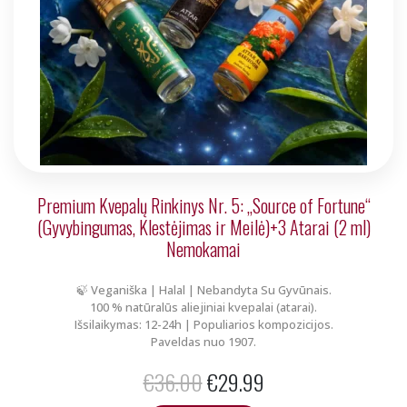
Premium Kvepalų Rinkinys Nr. 5: „Source of Fortune“
(Gyvybingumas, Klestėjimas ir Meilė)+3 Atarai (2 ml)
Nemokamai
🍃 Veganiška | Halal | Nebandyta Su Gyvūnais.
100 % natūralūs aliejiniai kvepalai (atarai).
Išsilaikymas: 12-24h | Populiarios kompozicijos.
Paveldas nuo 1907.
Original
Current
€
36.00
€
29.99