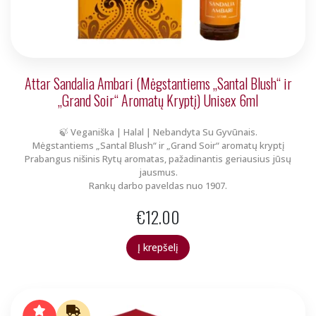
Attar Sandalia Ambari (Mėgstantiems „Santal Blush“ ir
„Grand Soir“ Aromatų Kryptį) Unisex 6ml
🍃 Veganiška | Halal | Nebandyta Su Gyvūnais.
Mėgstantiems „Santal Blush“ ir „Grand Soir“ aromatų kryptį
Prabangus nišinis Rytų aromatas, pažadinantis geriausius jūsų
jausmus.
Rankų darbo paveldas nuo 1907.
€
12.00
Į krepšelį