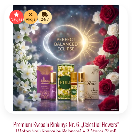
€36.00.
€29.99.
Naujas
Akcija
24/7
Premium Kvepalų Rinkinys Nr. 6: „Celestial Flowers“
(Moteriškoji Energijos Balansas) + 3 Atarai (2 ml)