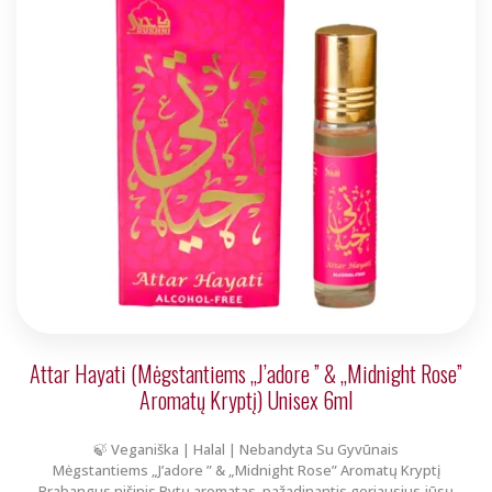
Attar Hayati (Mėgstantiems „J’adore ” & „Midnight Rose”
Aromatų Kryptį) Unisex 6ml
🍃 Veganiška | Halal | Nebandyta Su Gyvūnais
Mėgstantiems „J’adore ” & „Midnight Rose” Aromatų Kryptį
Prabangus nišinis Rytų aromatas, pažadinantis geriausius jūsų