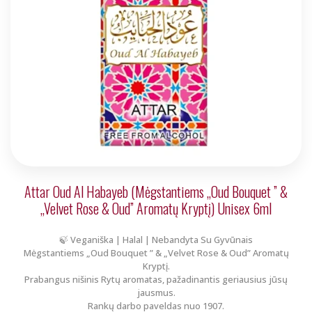
Attar Oud Al Habayeb (Mėgstantiems „Oud Bouquet ” &
„Velvet Rose & Oud” Aromatų Kryptį) Unisex 6ml
🍃 Veganiška | Halal | Nebandyta Su Gyvūnais
Mėgstantiems „Oud Bouquet ” & „Velvet Rose & Oud” Aromatų
Kryptį.
Prabangus nišinis Rytų aromatas, pažadinantis geriausius jūsų
jausmus.
Rankų darbo paveldas nuo 1907.