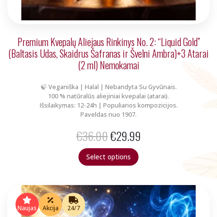
Premium Kvepalų Aliejaus Rinkinys No. 2: “Liquid Gold”
(Baltasis Udas, Skaidrus Šafranas ir Švelni Ambra)+3 Atarai
(2 ml) Nemokamai
🍃 Veganiška | Halal | Nebandyta Su Gyvūnais.
100 % natūralūs aliejiniai kvepalai (atarai).
Išsilaikymas: 12-24h | Populiarios kompozicijos.
Paveldas nuo 1907.
Original
Current
€
36.00
€
29.99
price
price
Select options
was:
is:
€36.00.
€29.99.
Naujas
Akcija
24/7