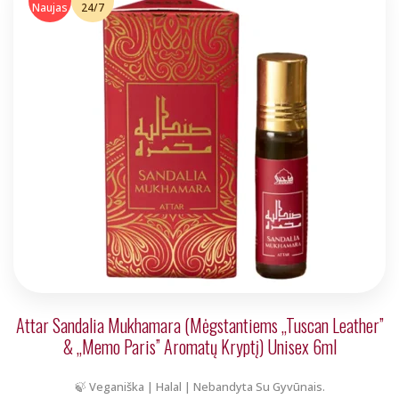
Naujas
24/7
Attar Sandalia Mukhamara (Mėgstantiems „Tuscan Leather”
& „Memo Paris” Aromatų Kryptį) Unisex 6ml
🍃 Veganiška | Halal | Nebandyta Su Gyvūnais.