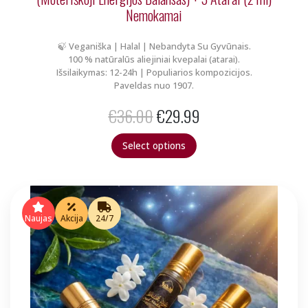
Nemokamai
🍃 Veganiška | Halal | Nebandyta Su Gyvūnais.
100 % natūralūs aliejiniai kvepalai (atarai).
Išsilaikymas: 12-24h | Populiarios kompozicijos.
Paveldas nuo 1907.
Original
Current
€
36.00
€
29.99
price
price
Select options
was:
is:
€36.00.
€29.99.
Naujas
Akcija
24/7