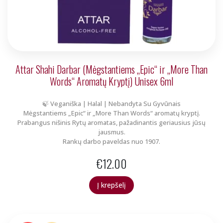
Attar Shahi Darbar (Mėgstantiems „Epic“ ir „More Than
Words“ Aromatų Kryptį) Unisex 6ml
🍃 Veganiška | Halal | Nebandyta Su Gyvūnais
Mėgstantiems „Epic“ ir „More Than Words“ aromatų kryptį.
Prabangus nišinis Rytų aromatas, pažadinantis geriausius jūsų
jausmus.
Rankų darbo paveldas nuo 1907.
€
12.00
Į krepšelį