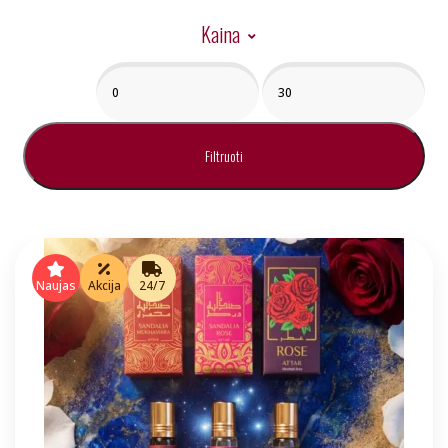
Kaina
Min
Maks
kaina
kaina
Filtruoti
Naujas
Akcija
24/7