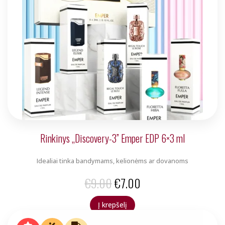
Rinkinys „Discovery-3” Emper EDP 6×3 ml
Idealiai tinka bandymams, kelionėms ar dovanoms
Original
Current
€
9.00
€
7.00
price
price
Į krepšelį
was:
is: