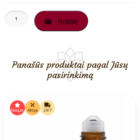
produkto
Į krepšelį
kiekis:
Panorama
Dezodorantas-
Antiperspirantas
Roll
On
Emper
Panašūs produktai pagal Jūsų
Moterims
60ml
pasirinkimą
Naujas
Akcija
24/7