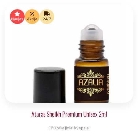
price
price
was:
is:
Naujas
Akcija
24/7
€5.00.
€4.00.
Ataras Sheikh Premium Unisex 2ml
CPO/Aliejiniai kvepalai