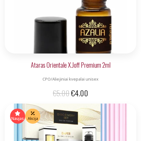
Ataras Orientale X.Joff Premium 2ml
CPO/Aliejiniai kvepalai unisex
Original
Current
€
5.00
€
4.00
price
price
was:
is:
Naujas
Akcija
€5.00.
€4.00.