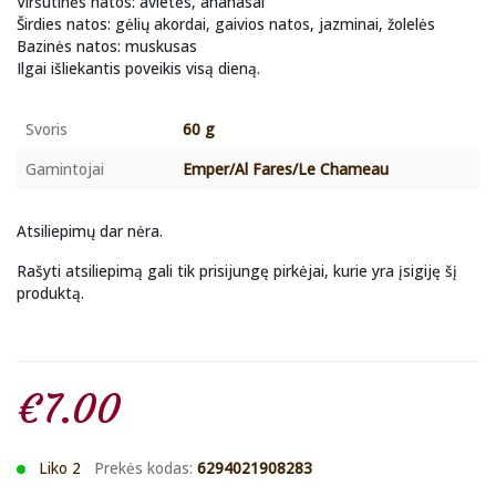
Viršutinės natos: avietės, ananasai
Širdies natos: gėlių akordai, gaivios natos, jazminai, žolelės
Bazinės natos: muskusas
Ilgai išliekantis poveikis visą dieną.
Svoris
60 g
Gamintojai
Emper/Al Fares/Le Chameau
Atsiliepimų dar nėra.
Rašyti atsiliepimą gali tik prisijungę pirkėjai, kurie yra įsigiję šį
produktą.
€
7.00
Liko 2
Prekės kodas:
6294021908283