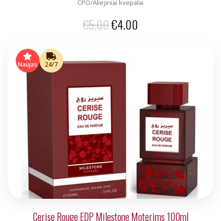
CPO/Aliejiniai kvepalai
Original
Current
€
5.00
€
4.00
price
price
was:
is:
Naujas
24/7
€5.00.
€4.00.
Cerise Rouge EDP Milestone Moterims 100ml