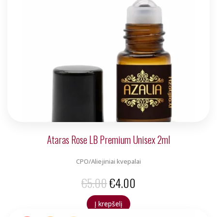
Ataras Rose LB Premium Unisex 2ml
CPO/Aliejiniai kvepalai
Original
Current
€
5.00
€
4.00
price
price
Į krepšelį
was:
is: