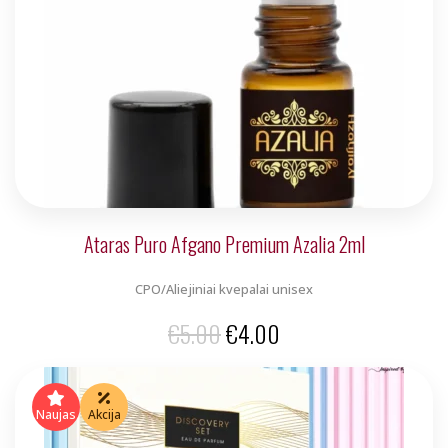
Ataras Puro Afgano Premium Azalia 2ml
CPO/Aliejiniai kvepalai unisex
Original
Current
€
5.00
€
4.00
price
price
was:
is:
Naujas
Akcija
€5.00.
€4.00.