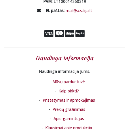
PVM:
LT100014260319
El. paštas:
mail@azalija.lt
Naudinga informacija
Naudinga informacija Jums.
Mūsų parduotuvė
Kaip pirkti?
Pristatymas ir apmokėjimas
Prekių gražinimas
Apie gamintojus
Klausimai apie produkciją