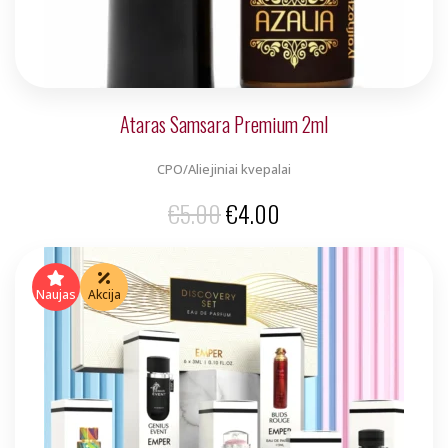
Ataras Samsara Premium 2ml
CPO/Aliejiniai kvepalai
Original
Current
€
5.00
€
4.00
price
price
was:
is:
Naujas
Akcija
€5.00.
€4.00.