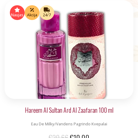
price
price
was:
is:
Naujas
Akcija
24/7
€5.00.
€4.00.
Hareem Al Sultan Ard Al Zaafaran 100 ml
Eau De Milky/Vandens Pagrindo Kvepalai
Original
Current
€
20.66
€
10.00