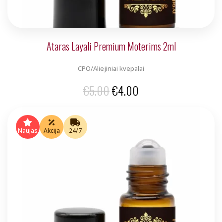
Ataras Layali Premium Moterims 2ml
CPO/Aliejiniai kvepalai
Original
Current
€
5.00
€
4.00
price
price
was:
is:
Naujas
Akcija
24/7
€5.00.
€4.00.