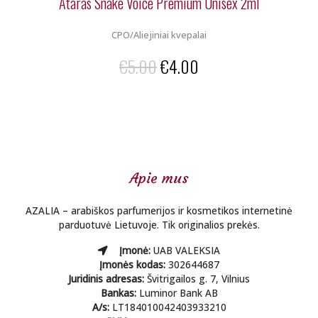
Ataras Snake Voice Premium Unisex 2ml
CPO/Aliejiniai kvepalai
Original
Current
€
5.00
€
4.00
price
price
was:
is:
€5.00.
€4.00.
Apie mus
AZALIA – arabiškos parfumerijos ir kosmetikos internetinė
parduotuvė Lietuvoje. Tik originalios prekės.
Įmonė:
UAB VALEKSIA
Įmonės kodas:
302644687
Juridinis adresas:
Švitrigailos g. 7, Vilnius
Bankas:
Luminor Bank AB
A/s:
LT184010042403933210