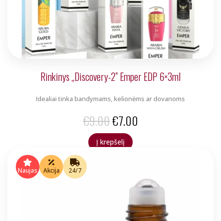
Rinkinys „Discovery-2” Emper EDP 6×3ml
Idealiai tinka bandymams, kelionėms ar dovanoms
Original
Current
€
9.00
€
7.00
price
price
Į krepšelį
was:
is:
€9.00.
€7.00.
Naujas
Akcija
24/7