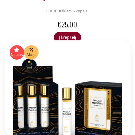
EDP/Purškiami kvepalai
€
25.00
Į krepšelį
Naujas
Akcija