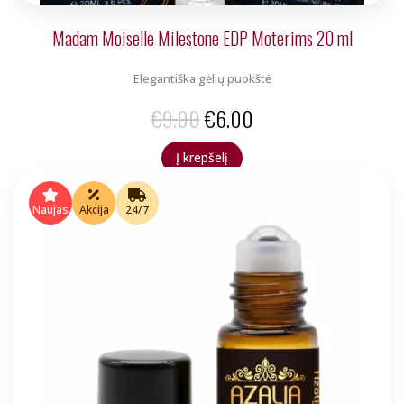
Madam Moiselle Milestone EDP Moterims 20 ml
Elegantiška gėlių puokštė
Original
Current
€
9.00
€
6.00
price
price
Į krepšelį
was:
is:
€9.00.
€6.00.
Naujas
Akcija
24/7