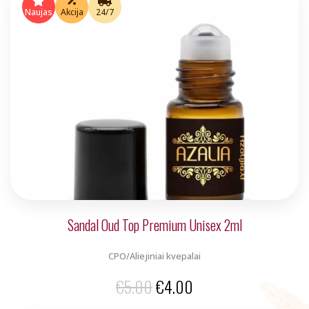
€9.00.
€7.00.
Naujas
Akcija
24/7
Sandal Oud Top Premium Unisex 2ml
CPO/Aliejiniai kvepalai
Original
Current
€
5.00
€
4.00