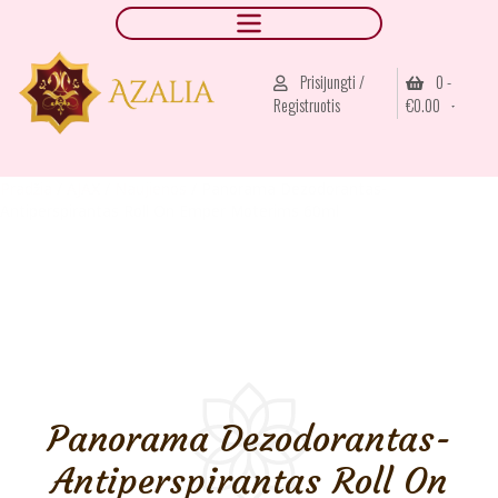
Prisijungti /
0 -
Registruotis
€
0.00
Pradžia
/
AJAX
/
Naujienos
/ Panorama Dezodorantas-
Antiperspirantas Roll On Emper Moterims 60ml
Panorama Dezodorantas-
Antiperspirantas Roll On