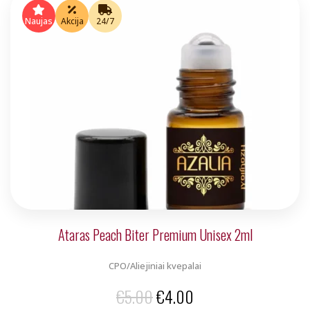
€5.00.
€4.00.
Naujas
Akcija
24/7
Ataras Peach Biter Premium Unisex 2ml
CPO/Aliejiniai kvepalai
Original
Current
€
5.00
€
4.00