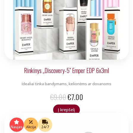
Rinkinys „Discovery-5” Emper EDP 6x3ml
Idealiai tinka bandymams, kelionėms ar dovanoms
Original
Current
€
9.00
€
7.00
price
price
Į krepšelį
was:
is:
€9.00.
€7.00.
Naujas
Akcija
24/7