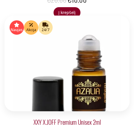
price
price
Į krepšelį
was:
is:
€20.66.
€10.00.
Naujas
Akcija
24/7
XXY X.JOFF Premium Unisex 2ml