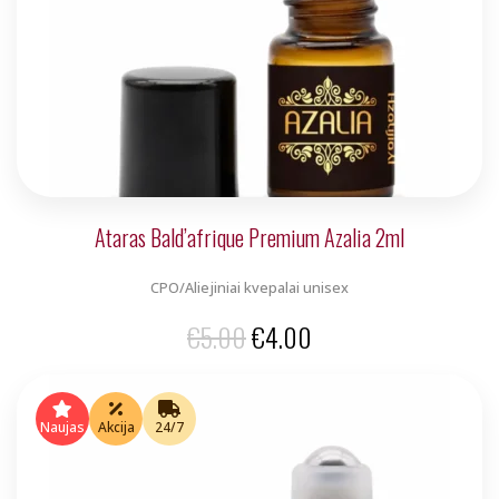
Ataras Bald’afrique Premium Azalia 2ml
CPO/Aliejiniai kvepalai unisex
Original
Current
€
5.00
€
4.00
price
price
was:
is:
Naujas
Akcija
24/7
€5.00.
€4.00.