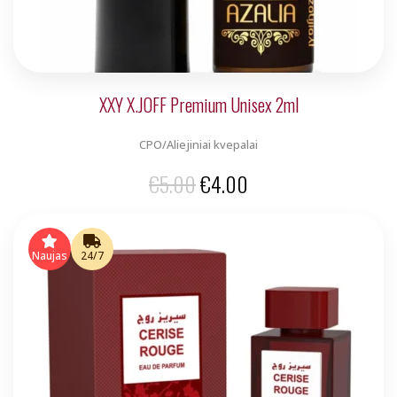
XXY X.JOFF Premium Unisex 2ml
CPO/Aliejiniai kvepalai
Original
Current
€
5.00
€
4.00
price
price
was:
is:
Naujas
24/7
€5.00.
€4.00.