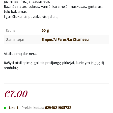
jazminas, frezija, sausmedis
Bazinės natos: cukrus, vanilė, karamelė, muskusas, gintaras,
tolu balzamas
Ilgai išliekantis poveikis visą dieną.
Svoris
60 g
Gamintojai
Emper/Al Fares/Le Chameau
Atsiliepimų dar nėra.
Rašyti atsiliepimą gali tik prisijungę pirkėjai, kurie yra įsigiję šį
produktą.
€
7.00
Liko 1
Prekės kodas:
6294021905732