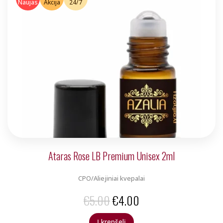
Naujas
Akcija
24/7
€5.00.
€4.00.
Ataras Rose LB Premium Unisex 2ml
CPO/Aliejiniai kvepalai
Original
Current
€
5.00
€
4.00
price
price
Į krepšelį