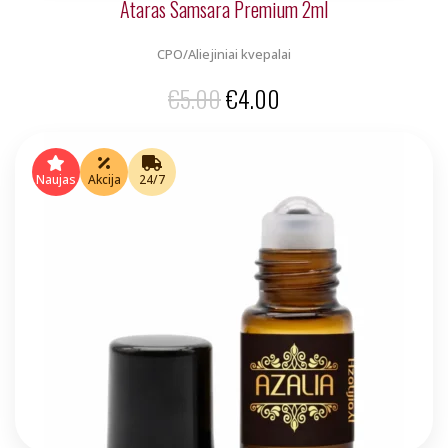
Ataras Samsara Premium 2ml
CPO/Aliejiniai kvepalai
Original
Current
€
5.00
€
4.00
price
price
was:
is:
Naujas
Akcija
24/7
€5.00.
€4.00.