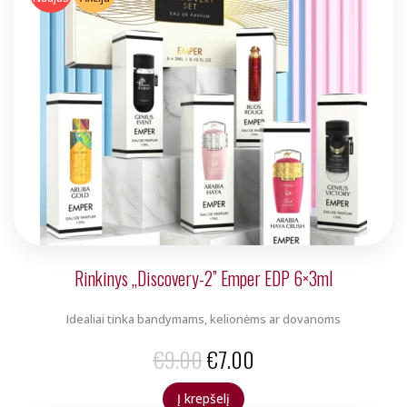
€9.00.
€7.00.
Rinkinys „Discovery-2” Emper EDP 6×3ml
Idealiai tinka bandymams, kelionėms ar dovanoms
Original
Current
€
9.00
€
7.00
price
price
Į krepšelį