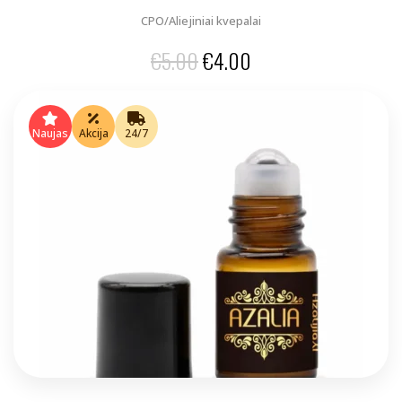
CPO/Aliejiniai kvepalai
Original
Current
€
5.00
€
4.00
price
price
was:
is:
Naujas
Akcija
24/7
€5.00.
€4.00.