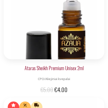
Ataras Sheikh Premium Unisex 2ml
CPO/Aliejiniai kvepalai
Original
Current
€
5.00
€
4.00
price
price
was:
is: