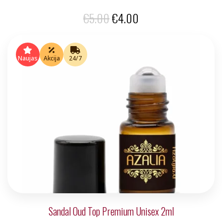
Original
Current
€
5.00
€
4.00
price
price
was:
is:
Naujas
Akcija
24/7
€5.00.
€4.00.
Sandal Oud Top Premium Unisex 2ml