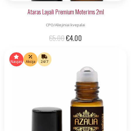
Ataras Layali Premium Moterims 2ml
CPO/Aliejiniai kvepalai
Original
Current
€
5.00
€
4.00
price
price
was:
is:
Naujas
Akcija
24/7
€5.00.
€4.00.