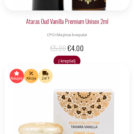
Ataras Oud Vanilla Premium Unisex 2ml
CPO/Aliejiniai kvepalai
Original
Current
€
5.00
€
4.00
price
price
Į krepšelį
was:
is:
€5.00.
€4.00.
Naujas
Akcija
24/7