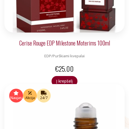
Cerise Rouge EDP Milestone Moterims 100ml
EDP/Purškiami kvepalai
€
25.00
Į krepšelį
Naujas
Akcija
24/7