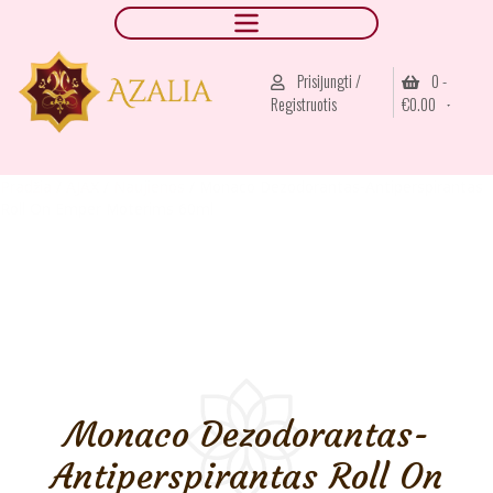
Prisijungti /
0 -
Registruotis
€
0.00
Pradžia
/
AJAX
/
Naujienos
/ Monaco Dezodorantas-Antiperspirantas
Roll On Emper Moterims 60ml
Monaco Dezodorantas-
Antiperspirantas Roll On