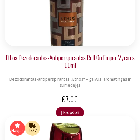
Ethos Dezodorantas-Antiperspirantas Roll On Emper Vyrams
60ml
Dezodorantas-antiperspirantas „Ethos“ – gaivus, aromatingas ir
sumedėjęs
€
7.00
Į krepšelį
Naujas
24/7