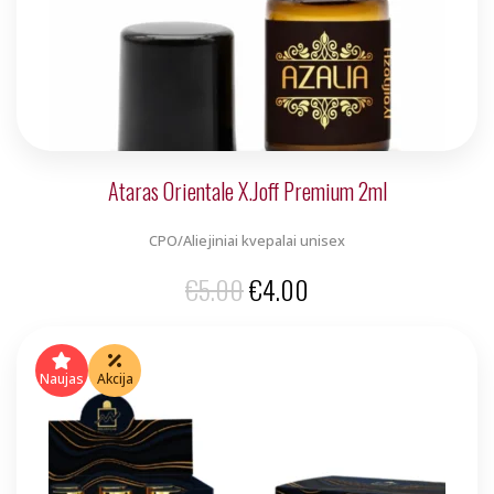
Ataras Orientale X.Joff Premium 2ml
CPO/Aliejiniai kvepalai unisex
Original
Current
€
5.00
€
4.00
price
price
was:
is:
Naujas
Akcija
€5.00.
€4.00.