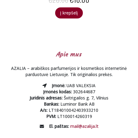
price
price
Į krepšelį
was:
is:
€20.66.
€10.00.
Apie mus
AZALIA – arabiškos parfumerijos ir kosmetikos internetinė
parduotuvė Lietuvoje. Tik originalios prekės.
Įmonė:
UAB VALEKSIA
Įmonės kodas:
302644687
Juridinis adresas:
Švitrigailos g. 7, Vilnius
Bankas:
Luminor Bank AB
A/s:
LT184010042403933210
PVM:
LT100014260319
El. paštas:
mail@azalija.lt