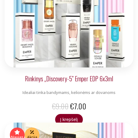
Rinkinys „Discovery-5” Emper EDP 6x3ml
Idealiai tinka bandymams, kelionėms ar dovanoms
Original
Current
€
9.00
€
7.00
price
price
Į krepšelį
was:
is:
Naujas
Akcija