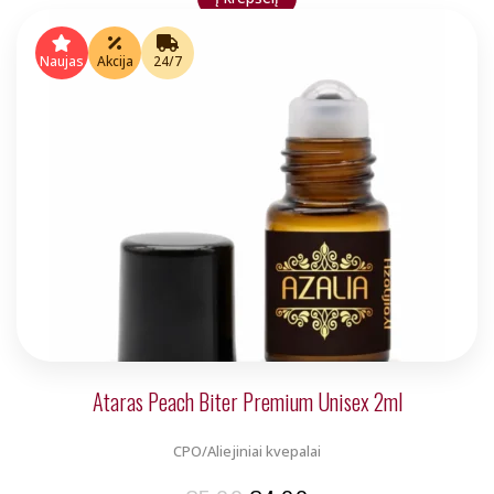
was:
is:
€5.00.
€4.00.
Naujas
Akcija
24/7
Ataras Peach Biter Premium Unisex 2ml
CPO/Aliejiniai kvepalai