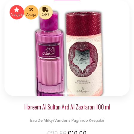
was:
is:
€9.00.
€7.00.
Naujas
Akcija
24/7
Hareem Al Sultan Ard Al Zaafaran 100 ml
Eau De Milky/Vandens Pagrindo Kvepalai
Original
Current
€
20.66
€
10.00