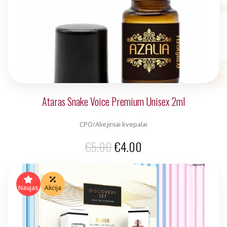
Ataras Snake Voice Premium Unisex 2ml
CPO/Aliejiniai kvepalai
Original
Current
€
5.00
€
4.00
price
price
was:
is:
Naujas
Akcija
€5.00.
€4.00.