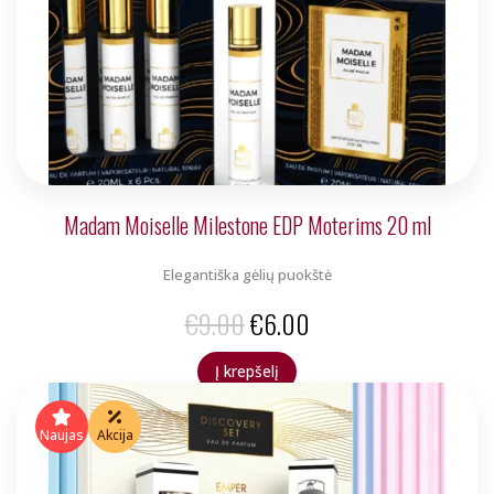
Madam Moiselle Milestone EDP Moterims 20 ml
Elegantiška gėlių puokštė
Original
Current
€
9.00
€
6.00
price
price
Į krepšelį
was:
is:
€9.00.
€6.00.
Naujas
Akcija