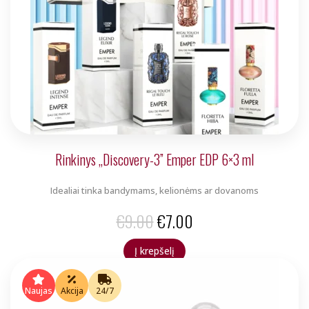
Rinkinys „Discovery-3” Emper EDP 6×3 ml
Idealiai tinka bandymams, kelionėms ar dovanoms
Original
Current
€
9.00
€
7.00
price
price
Į krepšelį
was:
is:
€9.00.
€7.00.
Naujas
Akcija
24/7