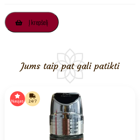
produkto
Į krepšelį
kiekis:
Monaco
Dezodorantas-
Antiperspirantas
Roll
On
Emper
Jums taip pat gali patikti
Moterims
60ml
Naujas
24/7