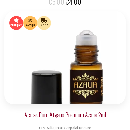
Original
Current
€
5.00
€
4.00
price
price
was:
is:
Naujas
Akcija
24/7
€5.00.
€4.00.
Ataras Puro Afgano Premium Azalia 2ml
CPO/Aliejiniai kvepalai unisex