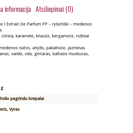
a informacija
Atsiliepimai (0)
x I Extrait De Parfum PP – rytietiški – medienos
s.
 citrina, karamelė, kriaušė, bergamotė, rožiniai
medienos natos, anyžis, pakalnutė, jazminas.
anas, vanilė, oda, gintaras, baltasis muskusas,
 g
holio pagrindu kvepalai
eris, Vyras