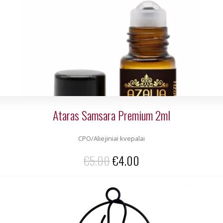
Ataras Samsara Premium 2ml
CPO/Aliejiniai kvepalai
Original
Current
€
5.00
€
4.00
price
price
was:
is:
€5.00.
€4.00.