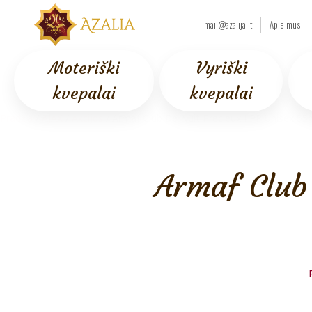
mail@azalija.lt
Apie mus
Moteriški
Vyriški
kvepalai
kvepalai
Pradžia
/
AJAX
/
Akcijos
/ Armaf Club De Nuit Precieux I PP Unisex 55
Armaf Club 