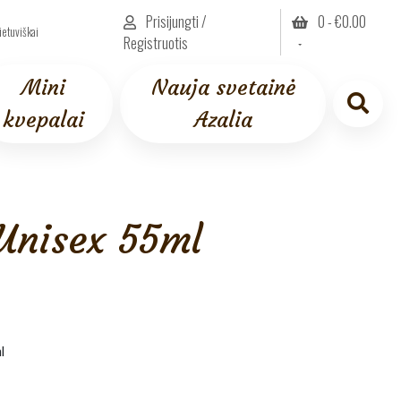
Prisijungti /
0 -
€
0.00
ietuviškai
Registruotis
Mini
Nauja svetainė
kvepalai
Azalia
 Unisex 55ml
l