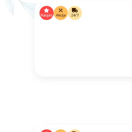
Naujas
Akcija
24/7