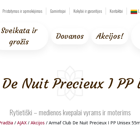
Pristatymas ir apmokėjimas
Gamintojai
Kokybė ir garantijos
Kontaktai
L
Sveikata ir
Dovanos
Akcijos!
grožis
ml
De Nuit Precieux I PP
Rytietiški – medienos kvepalai vyrams ir moterims
Pradžia
/
AJAX
/
Akcijos
/ Armaf Club De Nuit Precieux I PP Unisex 55m