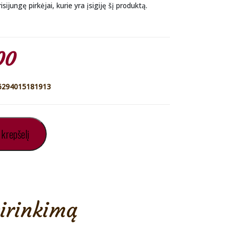
isijungę pirkėjai, kurie yra įsigiję šį produktą.
nal
Current
00
price
6294015181913
is:
 krepšelį
00.
€44.00.
sirinkimą