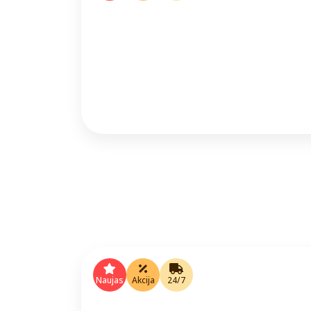
Naujas
Akcija
24/7