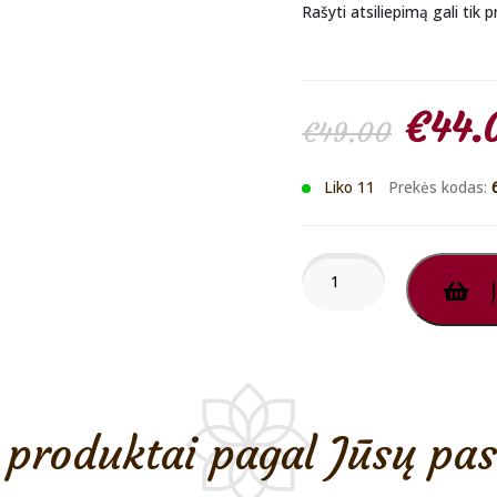
Rašyti atsiliepimą gali tik pr
Origi
€
44.
€
49.00
price
Liko 11
Prekės kodas:
was:
produkto
Į
kiekis:
€49.
Armaf
Club
De
Nuit
Precieux
I
produktai pagal Jūsų pa
PP
Unisex
55ml