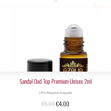
Sandal Oud Top Premium Unisex 2ml
CPO/Aliejiniai kvepalai
Original
Current
€
5.00
€
4.00