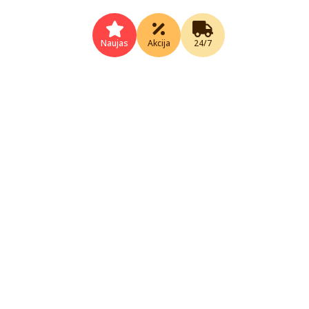
Naujas
Akcija
24/7