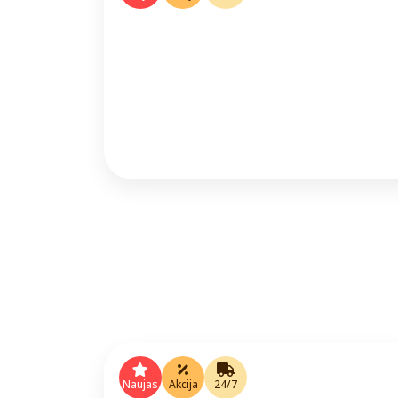
Naujas
Akcija
24/7