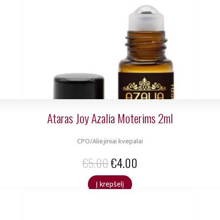
€5.00.
€4.00.
Ataras Joy Azalia Moterims 2ml
CPO/Aliejiniai kvepalai
Original
Current
€
5.00
€
4.00
price
price
Į krepšelį
was:
is:
€5.00.
€4.00.