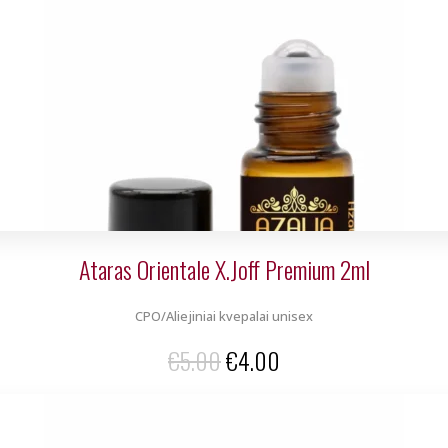
was:
is:
€5.00.
€4.00.
Ataras Orientale X.Joff Premium 2ml
CPO/Aliejiniai kvepalai unisex
Original
Current
€
5.00
€
4.00
price
price
was:
is: