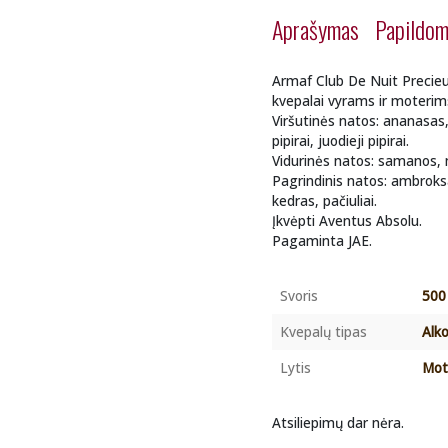
Aprašymas
Papildom
Armaf Club De Nuit Precieu
kvepalai vyrams ir moterim
Viršutinės natos: ananasas,
pipirai, juodieji pipirai.
Vidurinės natos: samanos, 
Pagrindinis natos: ambroks
kedras, pačiuliai.
Įkvėpti Aventus Absolu.
Pagaminta JAE.
Svoris
500
Kvepalų tipas
Alko
Lytis
Mot
Atsiliepimų dar nėra.