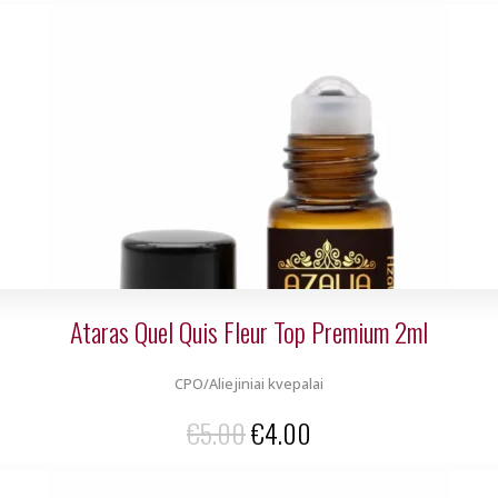
price
price
was:
is:
€5.00.
€4.00.
Ataras Quel Quis Fleur Top Premium 2ml
CPO/Aliejiniai kvepalai
Original
Current
€
5.00
€
4.00
price
price