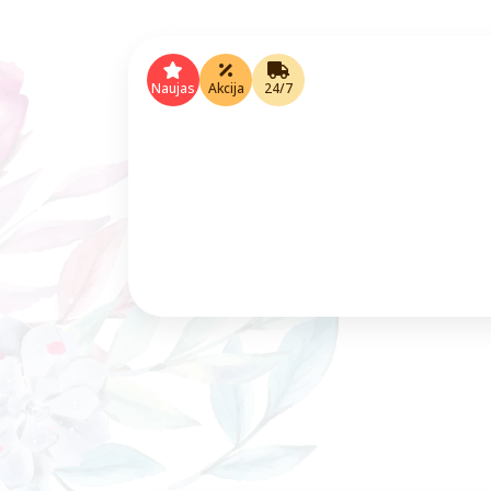
Naujas
Akcija
24/7