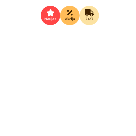
Naujas
Akcija
24/7