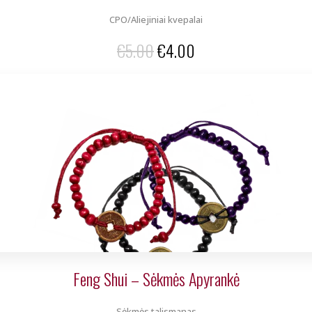
CPO/Aliejiniai kvepalai
Original
Current
€
5.00
€
4.00
price
price
was:
is:
€5.00.
€4.00.
Feng Shui – Sėkmės Apyrankė
Sėkmės talismanas