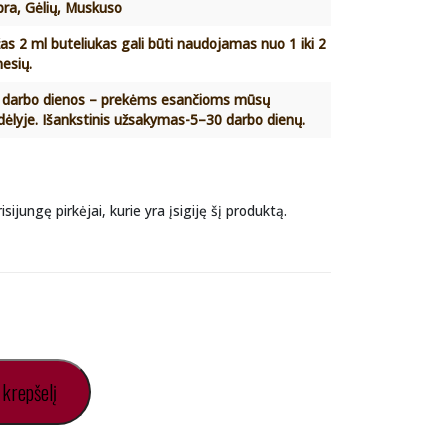
ra, Gėlių, Muskuso
as 2 ml buteliukas gali būti naudojamas nuo 1 iki 2
esių.
 darbo dienos – prekėms esančioms mūsų
dėlyje. Išankstinis užsakymas-5–30 darbo dienų.
isijungę pirkėjai, kurie yra įsigiję šį produktą.
al
Current
price
 krepšelį
is: