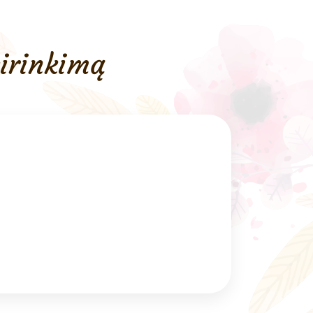
.
€4.00.
sirinkimą