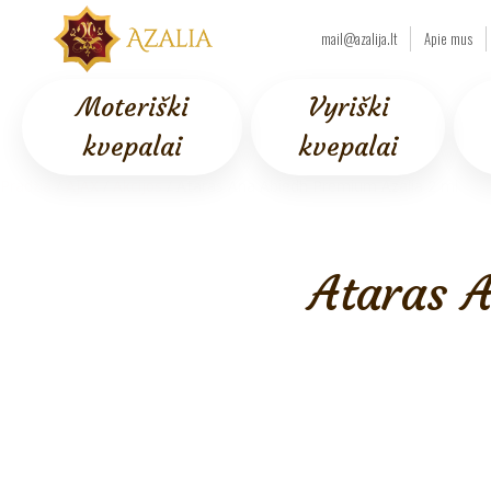
mail@azalija.lt
Apie mus
Moteriški
Vyriški
kvepalai
kvepalai
Pradžia
/
AJAX
/
Akcijos
/ Ataras Ana Abiedh Premium Azalia 2 ml
Ataras 