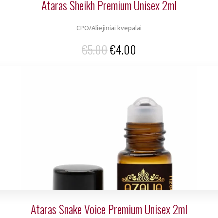
Ataras Sheikh Premium Unisex 2ml
CPO/Aliejiniai kvepalai
Original
Current
€
5.00
€
4.00
price
price
was:
is:
€5.00.
€4.00.
Ataras Snake Voice Premium Unisex 2ml