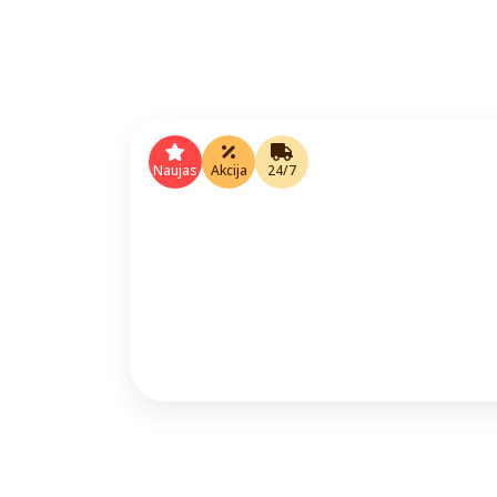
Naujas
Akcija
24/7