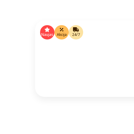
Naujas
Akcija
24/7