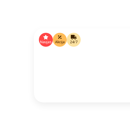
Naujas
Akcija
24/7