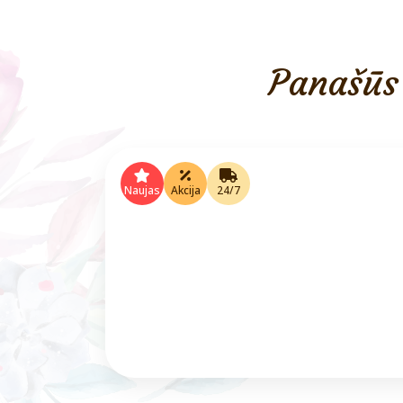
Panašūs 
Naujas
Akcija
24/7