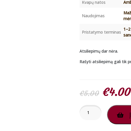
Kvapų natos
Amb
Maž
Naudojimas
mėn
1–2
Pristatymo terminas
san
Atsiliepimų dar nėra.
Rašyti atsiliepimą gali tik pr
Origin
€
4.00
€
5.00
price
produkto
Į
kiekis:
Ataras
was:
Ana
Abiedh