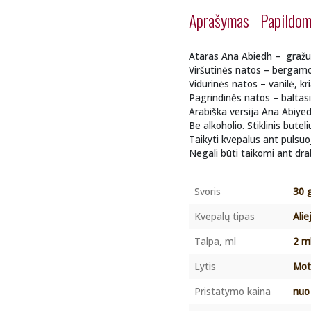
Aprašymas
Papildom
Ataras Ana Abiedh – gražu
Viršutinės natos – bergamo
Vidurinės natos – vanilė, kr
Pagrindinės natos – baltas
Arabiška versija Ana Abiyed
Be alkoholio. Stiklinis butel
Taikyti kvepalus ant pulsuoj
Negali būti taikomi ant dra
Svoris
30 
Kvepalų tipas
Alie
Talpa, ml
2 m
Lytis
Mot
Pristatymo kaina
nuo