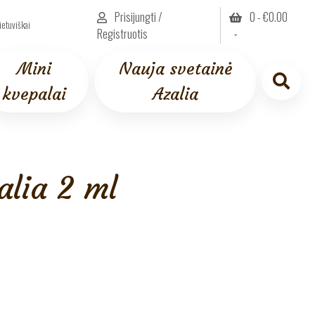
Prisijungti /
0 -
€
0.00
ietuviškai
Registruotis
Mini
Nauja svetainė
kvepalai
Azalia
lia 2 ml