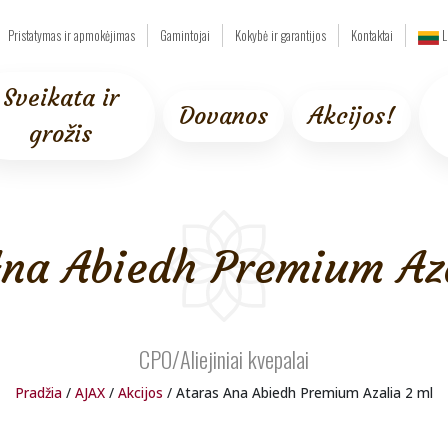
Pristatymas ir apmokėjimas
Gamintojai
Kokybė ir garantijos
Kontaktai
L
Sveikata ir
Dovanos
Akcijos!
grožis
Ana Abiedh Premium Aza
CPO/Aliejiniai kvepalai
Pradžia
/
AJAX
/
Akcijos
/ Ataras Ana Abiedh Premium Azalia 2 ml