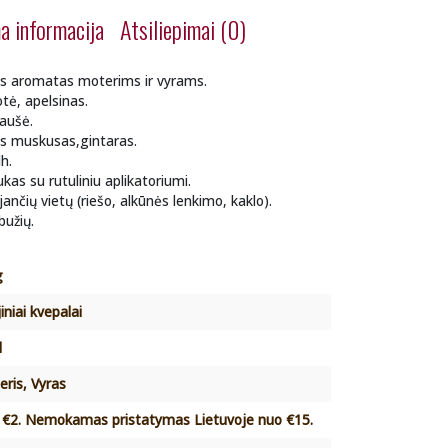
a informacija
Atsiliepimai (0)
s aromatas moterims ir vyrams.
tė, apelsinas.
iaušė.
is muskusas,gintaras.
h.
iukas su rutuliniu aplikatoriumi.
ančių vietų (riešo, alkūnės lenkimo, kaklo).
bužių.
g
jiniai kvepalai
l
eris, Vyras
 €2. Nemokamas pristatymas Lietuvoje nuo €15.