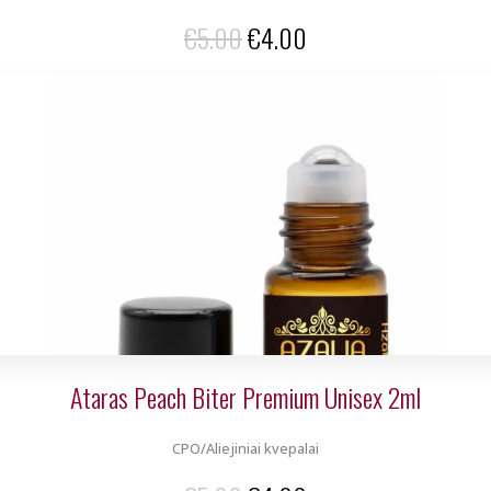
Original
Current
€
5.00
€
4.00
price
price
was:
is:
€5.00.
€4.00.
Ataras Peach Biter Premium Unisex 2ml
CPO/Aliejiniai kvepalai