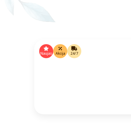
Naujas
Akcija
24/7