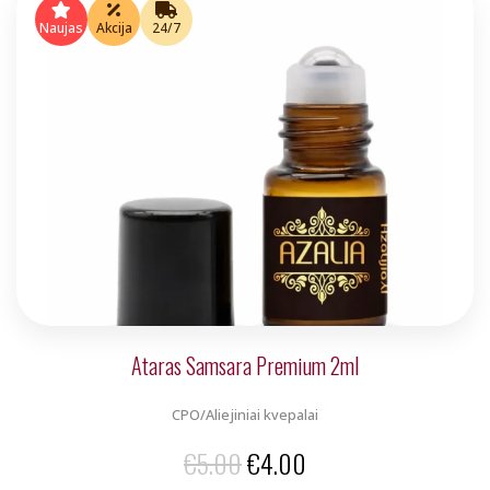
was:
is:
Naujas
Akcija
24/7
€5.00.
€4.00.
Ataras Samsara Premium 2ml
CPO/Aliejiniai kvepalai
Original
Current
€
5.00
€
4.00