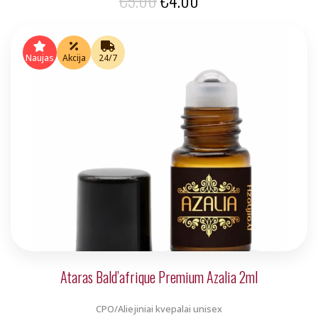
price
price
was:
is:
Naujas
Akcija
24/7
€5.00.
€4.00.
Ataras Bald’afrique Premium Azalia 2ml
CPO/Aliejiniai kvepalai unisex