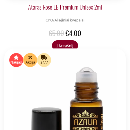
Ataras Rose LB Premium Unisex 2ml
CPO/Aliejiniai kvepalai
Original
Current
€
5.00
€
4.00
price
price
Į krepšelį
was:
is:
€5.00.
€4.00.
Naujas
Akcija
24/7