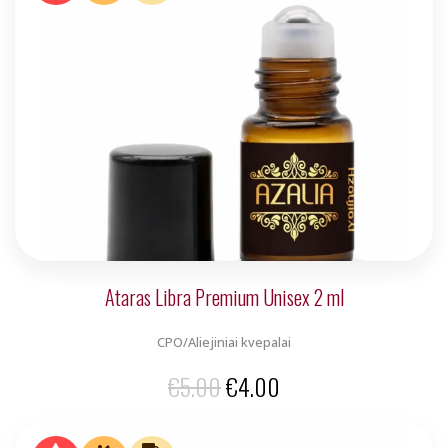
€5.00.
€4.00.
Ataras Libra Premium Unisex 2 ml
CPO/Aliejiniai kvepalai
Original
Current
€
5.00
€
4.00
price
price