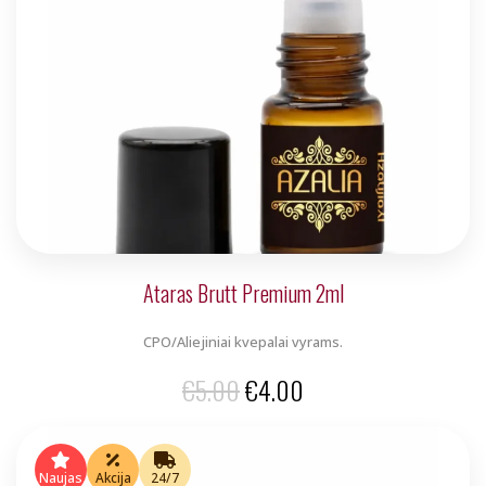
Ataras Brutt Premium 2ml
CPO/Aliejiniai kvepalai vyrams.
Original
Current
€
5.00
€
4.00
price
price
was:
is:
Naujas
Akcija
24/7