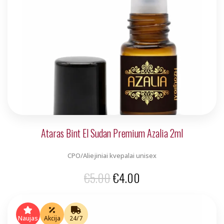
Ataras Bint El Sudan Premium Azalia 2ml
CPO/Aliejiniai kvepalai unisex
Original
Current
€
5.00
€
4.00
price
price
was:
is:
Naujas
Akcija
24/7