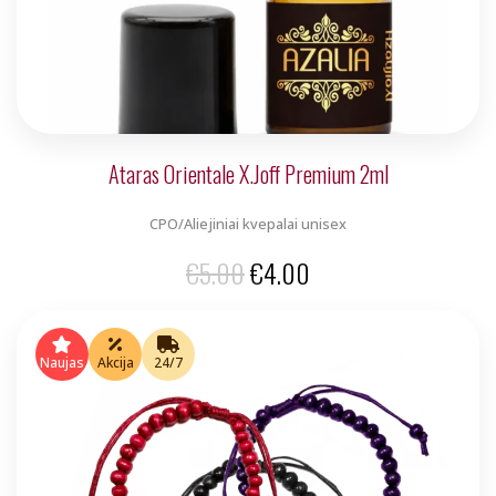
Ataras Orientale X.Joff Premium 2ml
CPO/Aliejiniai kvepalai unisex
Original
Current
€
5.00
€
4.00
price
price
was:
is:
Naujas
Akcija
24/7
€5.00.
€4.00.