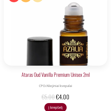
€5.00.
€4.00.
Ataras Oud Vanilla Premium Unisex 2ml
CPO/Aliejiniai kvepalai
Original
Current
€
5.00
€
4.00
price
price
Į krepšelį