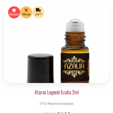
price
price
was:
is:
Naujas
Akcija
24/7
€5.00.
€4.00.
Ataras Legend Azalia 2ml
CPO/Aliejiniai kvepalai