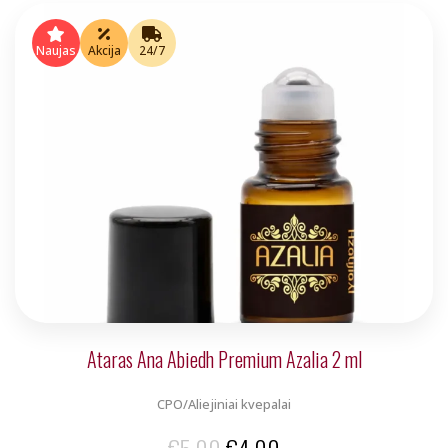
price
price
was:
is:
Naujas
Akcija
24/7
€5.00.
€4.00.
Ataras Ana Abiedh Premium Azalia 2 ml
CPO/Aliejiniai kvepalai
Original
Current
€
5.00
€
4.00