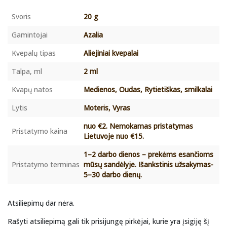
Svoris
20 g
Gamintojai
Azalia
Kvepalų tipas
Aliejiniai kvepalai
Talpa, ml
2 ml
Kvapų natos
Medienos, Oudas, Rytietiškas, smilkalai
Lytis
Moteris, Vyras
nuo €2. Nemokamas pristatymas
Pristatymo kaina
Lietuvoje nuo €15.
1–2 darbo dienos – prekėms esančioms
Pristatymo terminas
mūsų sandėlyje. Išankstinis užsakymas-
5–30 darbo dienų.
Atsiliepimų dar nėra.
Rašyti atsiliepimą gali tik prisijungę pirkėjai, kurie yra įsigiję šį