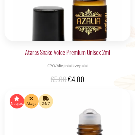
Ataras Snake Voice Premium Unisex 2ml
CPO/Aliejiniai kvepalai
Original
Current
€
5.00
€
4.00
price
price
was:
is:
Naujas
Akcija
24/7
€5.00.
€4.00.