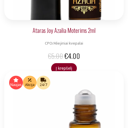
Ataras Joy Azalia Moterims 2ml
CPO/Aliejiniai kvepalai
Original
Current
€
5.00
€
4.00
price
price
Į krepšelį
was:
is:
€5.00.
€4.00.
Naujas
Akcija
24/7