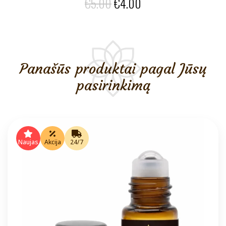
Original
Current
€
5.00
€
4.00
price
price
was:
is:
€5.00.
€4.00.
Panašūs produktai pagal Jūsų
pasirinkimą
Naujas
Akcija
24/7