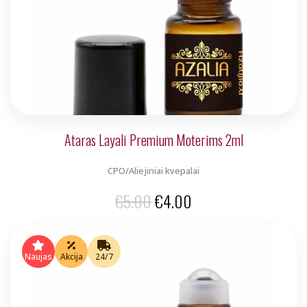
Ataras Layali Premium Moterims 2ml
CPO/Aliejiniai kvepalai
Original
Current
€
5.00
€
4.00
price
price
was:
is:
Naujas
Akcija
24/7
€5.00.
€4.00.