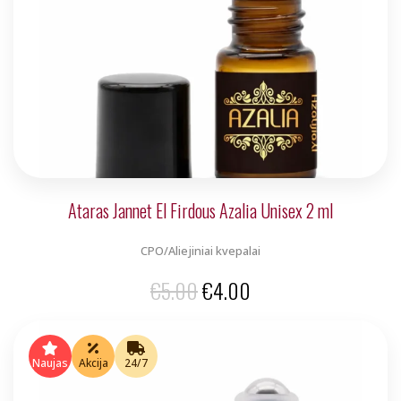
Ataras Jannet El Firdous Azalia Unisex 2 ml
CPO/Aliejiniai kvepalai
Original
Current
€
5.00
€
4.00
price
price
was:
is:
Naujas
Akcija
24/7
€5.00.
€4.00.