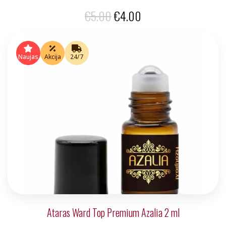
Original
Current
€
5.00
€
4.00
price
price
was:
is:
Naujas
Akcija
24/7
€5.00.
€4.00.
Ataras Ward Top Premium Azalia 2 ml