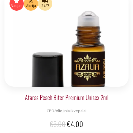
was:
is:
Naujas
Akcija
24/7
€5.00.
€4.00.
Ataras Peach Biter Premium Unisex 2ml
CPO/Aliejiniai kvepalai
Original
Current
€
5.00
€
4.00