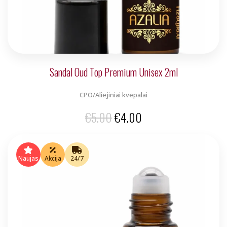
Sandal Oud Top Premium Unisex 2ml
CPO/Aliejiniai kvepalai
Original
Current
€
5.00
€
4.00
price
price
was:
is:
Naujas
Akcija
24/7
€5.00.
€4.00.