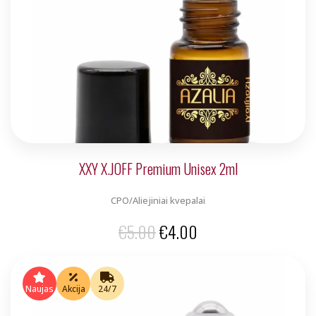
may
be
chosen
on
the
product
page
XXY X.JOFF Premium Unisex 2ml
CPO/Aliejiniai kvepalai
Original
Current
€
5.00
€
4.00
price
price
was:
is:
Naujas
Akcija
24/7
€5.00.
€4.00.