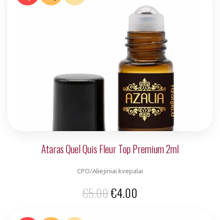
Ataras Quel Quis Fleur Top Premium 2ml
CPO/Aliejiniai kvepalai
Original
Current
€
5.00
€
4.00
price
price