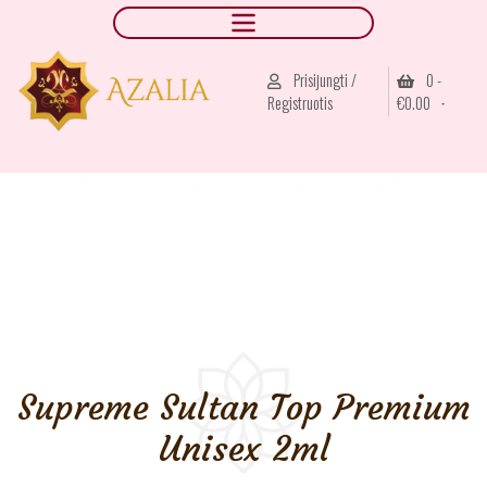
Prisijungti /
0 -
Registruotis
€
0.00
Pradžia
/
AJAX
/
Akcijos
/ Supreme Sultan Top Premium Unisex 2ml
Supreme Sultan Top Premium
Unisex 2ml