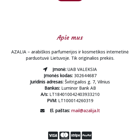
was:
is:
€5.00.
€4.00.
Apie mus
AZALIA – arabiškos parfumerijos ir kosmetikos internetinė
parduotuvė Lietuvoje. Tik originalios prekės.
Įmonė:
UAB VALEKSIA
Įmonės kodas:
302644687
Juridinis adresas:
Švitrigailos g. 7, Vilnius
Bankas:
Luminor Bank AB
A/s:
LT184010042403933210
PVM:
LT100014260319
El. paštas:
mail@azalija.lt