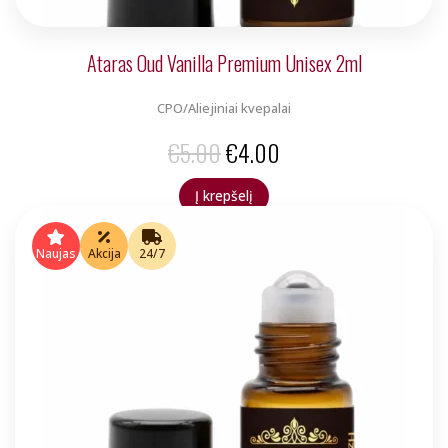
Ataras Oud Vanilla Premium Unisex 2ml
CPO/Aliejiniai kvepalai
Original
Current
€
5.00
€
4.00
price
price
Į krepšelį
was:
is:
€5.00.
€4.00.
Naujas
Akcija
24/7