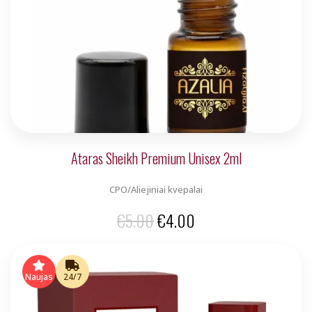
Ataras Sheikh Premium Unisex 2ml
CPO/Aliejiniai kvepalai
Original
Current
€
5.00
€
4.00
price
price
was:
is:
Naujas
24/7
€5.00.
€4.00.