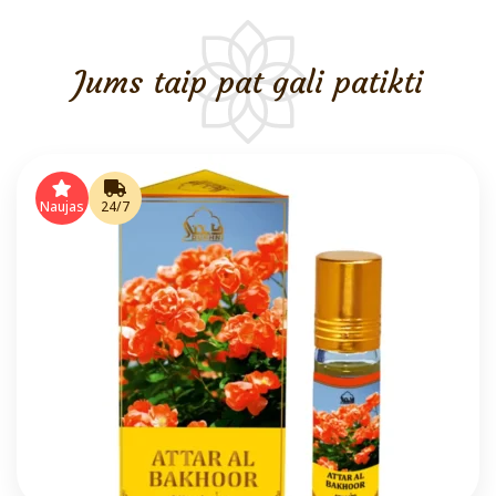
Rinkinys
Nr.
1:
Jums taip pat gali patikti
"Morning
Dew
of
Pleiades"
(Muskuso
Bestseleris)+3
Naujas
24/7
Atarai
(2
ml)
Nemokamai