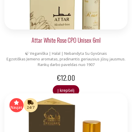
Attar White Rose CPO Unisex 6ml
🍃 Veganiška | Halal | Nebandyta Su Gyvūnais
Egzotiškas Jemeno aromatas, pradinantis geriausius jūsų jausmus.
Rankų darbo paveldas nuo 1907
€
12.00
Į krepšelį
Naujas
24/7