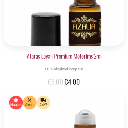
Ataras Layali Premium Moterims 2ml
CPO/Aliejiniai kvepalai
Original
Current
€
5.00
€
4.00
price
price
was:
is:
Naujas
Akcija
24/7
€5.00.
€4.00.