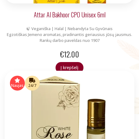
Attar Al Bakhoor CPO Unisex 6ml
🍃 Veganiška | Halal | Nebandyta Su Gyvūnais
Egzotiškas Jemeno aromatas, pradinantis geriausius jūsų jausmus.
Rankų darbo paveldas nuo 1907
€
12.00
Į krepšelį
Naujas
24/7