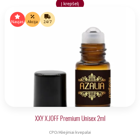
price
price
Į krepšelį
was:
is:
€9.00.
€7.00.
Naujas
Akcija
24/7
XXY X.JOFF Premium Unisex 2ml
CPO/Aliejiniai kvepalai