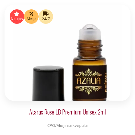
price
price
was:
is:
Naujas
Akcija
24/7
€5.00.
€4.00.
Ataras Rose LB Premium Unisex 2ml
CPO/Aliejiniai kvepalai