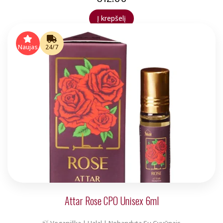
Į krepšelį
Naujas
24/7
Attar Rose CPO Unisex 6ml