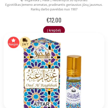
🍃 Veganiška | Halal | Nebandyta Su Gyvūnais
Egzotiškas Jemeno aromatas, pradinantis geriausius jūsų jausmus.
Rankų darbo paveldas nuo 1907
€
12.00
Į krepšelį
Naujas
24/7