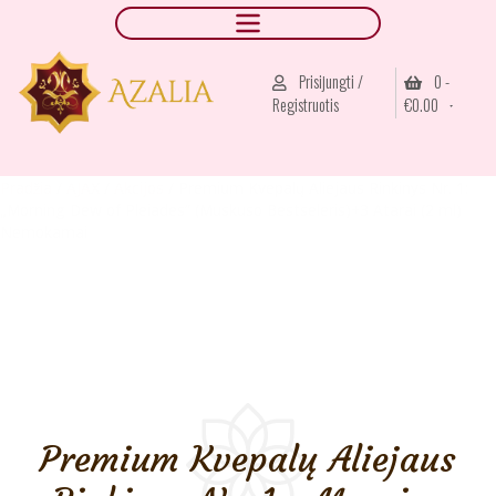
Prisijungti /
0 -
Registruotis
€
0.00
Pradžia
/
AJAX
/
Akcijos
/ Premium Kvepalų Aliejaus Rinkinys Nr. 1:
„Morning Dew of Pleiades” (Muskuso Bestseleris)+3 Atarai (2 ml)
Nemokamai
Premium Kvepalų Aliejaus