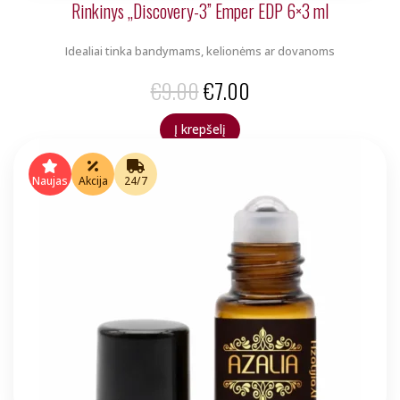
Rinkinys „Discovery-3” Emper EDP 6×3 ml
Idealiai tinka bandymams, kelionėms ar dovanoms
Original
Current
€
9.00
€
7.00
price
price
Į krepšelį
was:
is:
€9.00.
€7.00.
Naujas
Akcija
24/7