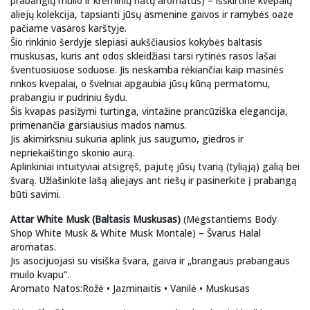
prabangių muilo ir kreminių natų aromatus) – išskirtinė kvepalų
aliejų kolekcija, tapsianti jūsų asmenine gaivos ir ramybės oaze
pačiame vasaros karštyje.
Šio rinkinio šerdyje slepiasi aukščiausios kokybės baltasis
muskusas, kuris ant odos skleidžiasi tarsi rytinės rasos lašai
šventuosiuose soduose. Jis neskamba rėkiančiai kaip masinės
rinkos kvepalai, o švelniai apgaubia jūsų kūną permatomu,
prabangiu ir pudriniu šydu.
Šis kvapas pasižymi turtinga, vintažine prancūziška elegancija,
primenančia garsiausius mados namus.
Jis akimirksniu sukuria aplink jus saugumo, giedros ir
nepriekaištingo skonio aurą.
Aplinkiniai intuityviai atsigręš, pajutę jūsų tvarią (tyliąją) galią bei
švarą. Užlašinkite lašą aliejaуs ant riešų ir pasinerkite į prabangą
būti savimi.
Attar White Musk (Baltasis Muskusas)
(Mėgstantiems Body
Shop White Musk & White Musk Montale) – Švarus Halal
aromatas.
Jis asocijuojasi su visiška švara, gaiva ir „brangaus prabangaus
muilo kvapu“.
Aromato Natos:Rožė • Jazminaitis • Vanilė • Muskusas