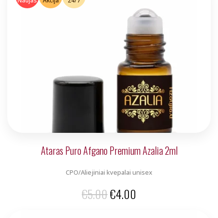
Naujas
Akcija
24/7
Ataras Puro Afgano Premium Azalia 2ml
CPO/Aliejiniai kvepalai unisex
Original
Current
€
5.00
€
4.00
price
price