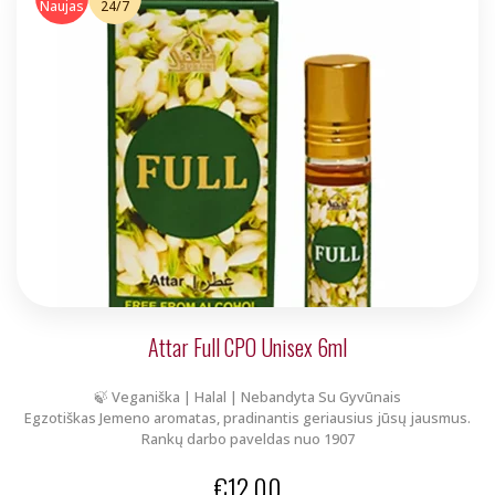
Naujas
24/7
Attar Full CPO Unisex 6ml
🍃 Veganiška | Halal | Nebandyta Su Gyvūnais
Egzotiškas Jemeno aromatas, pradinantis geriausius jūsų jausmus.
Rankų darbo paveldas nuo 1907
€
12.00