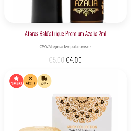
Ataras Bald’afrique Premium Azalia 2ml
CPO/Aliejiniai kvepalai unisex
Original
Current
€
5.00
€
4.00
price
price
was:
is:
Naujas
Akcija
24/7
€5.00.
€4.00.