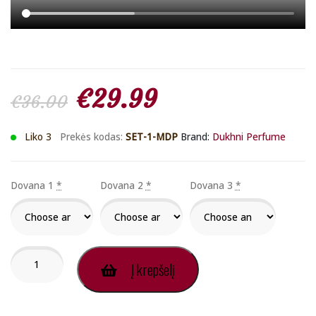
Original
Current
€
29.99
€
36.00
price
price
Liko 3
Prekės kodas:
SET-1-MDP
Brand:
Dukhni Perfume
was:
is:
Dovana 1
*
Dovana 2
*
Dovana 3
*
€36.00.
€29.99.
produkto
Į krepšelį
kiekis:
Premium
Kvepalų
Aliejaus