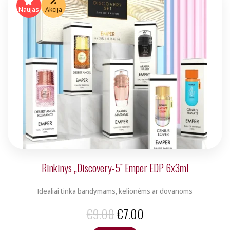
Naujas
Akcija
Rinkinys „Discovery-5” Emper EDP 6x3ml
Idealiai tinka bandymams, kelionėms ar dovanoms
Original
Current
€
9.00
€
7.00