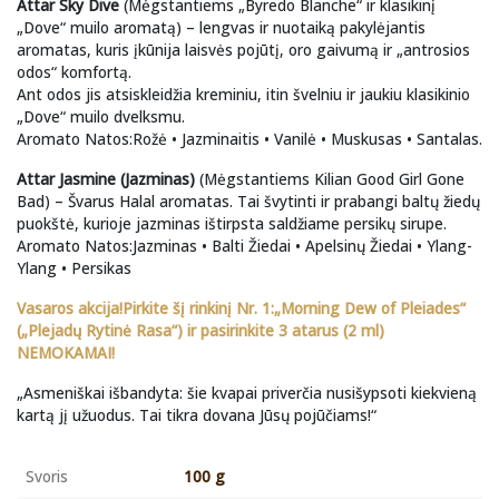
Attar Sky Dive
(Mėgstantiems „Byredo Blanche“ ir klasikinį
„Dove“ muilo aromatą) – lengvas ir nuotaiką pakylėjantis
aromatas, kuris įkūnija laisvės pojūtį, oro gaivumą ir „antrosios
odos“ komfortą.
Ant odos jis atsiskleidžia kreminiu, itin švelniu ir jaukiu klasikinio
„Dove“ muilo dvelksmu.
Aromato Natos:Rožė • Jazminaitis • Vanilė • Muskusas • Santalas.
Attar Jasmine (Jazminas)
(Mėgstantiems Kilian Good Girl Gone
Bad) – Švarus Halal aromatas. Tai švytinti ir prabangi baltų žiedų
puokštė, kurioje jazminas ištirpsta saldžiame persikų sirupe.
Aromato Natos:Jazminas • Balti Žiedai • Apelsinų Žiedai • Ylang-
Ylang • Persikas
Vasaros akcija!Pirkite šį rinkinį Nr. 1:„Morning Dew of Pleiades“
(„Plejadų Rytinė Rasa“) ir pasirinkite 3 atarus (2 ml)
NEMOKAMAI!
„Asmeniškai išbandyta: šie kvapai priverčia nusišypsoti kiekvieną
kartą jį užuodus. Tai tikra dovana Jūsų pojūčiams!“
Svoris
100 g