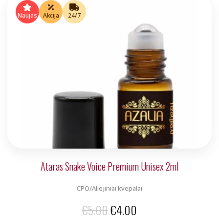
was:
is:
Naujas
Akcija
24/7
€5.00.
€4.00.
Ataras Snake Voice Premium Unisex 2ml
CPO/Aliejiniai kvepalai
Original
Current
€
5.00
€
4.00