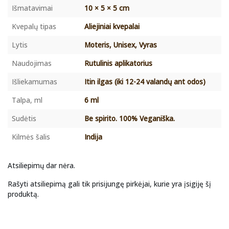
Išmatavimai
10 × 5 × 5 cm
Kvepalų tipas
Aliejiniai kvepalai
Lytis
Moteris, Unisex, Vyras
Naudojimas
Rutulinis aplikatorius
Išliekamumas
Itin ilgas (iki 12-24 valandų ant odos)
Talpa, ml
6 ml
Sudėtis
Be spirito. 100% Veganiška.
Kilmės šalis
Indija
Atsiliepimų dar nėra.
Rašyti atsiliepimą gali tik prisijungę pirkėjai, kurie yra įsigiję šį
produktą.