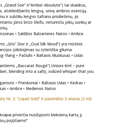
„Grand Soir” ir”Amber Absolute”) tai skaidrus,
as, atskleidžiantis lengvą, orinę ambros esenciją.
u ir subtiliu lengvo šafrano prisilietimu, jis
tamu jūros brizo šleifu, neturinčiu jokių sunkių ar
onių.
nzoinas • Saldžios Balzaminės Natos • Ambra
s „Gris” Dior ir „Oud Silk Mood”) yra mistinis
ncijos įsikūnijimas su rytietiška giluma.
g-Ylang • Pačiulis • Baltasis Muskusas • Udas
antiems „Baccarat Rouge”) Unisex 6ml – pure
er, blending into a salty, iodized whisper that you
amotė • Prieskoniai • Baltasis Udas • Kedras •
usas • Ambra • Medienos Natos
inį Nr. 2: “Liquid Gold” ir pasirinkite 3 atarus (2 ml)
vapai priverčia nusišypsoti kiekvieną kartą jį
ūsų pojūčiams!“