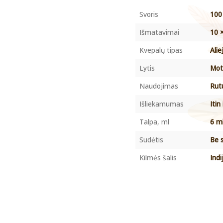
Svoris
100
Išmatavimai
10 
Kvepalų tipas
Alie
Lytis
Mote
Naudojimas
Rutu
Išliekamumas
Itin
Talpa, ml
6 m
Sudėtis
Be 
Kilmės šalis
Indi