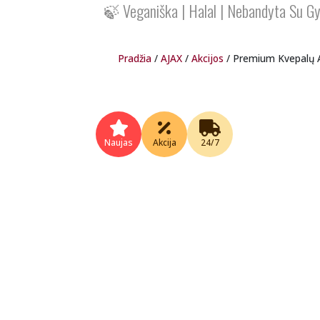
🍃 Veganiška | Halal | Nebandyta Su Gyvū
Pradžia
/
AJAX
/
Akcijos
/ Premium Kvepalų Al
Naujas
Akcija
24/7