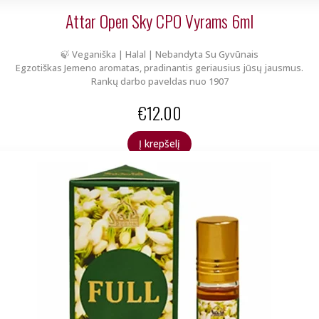
Attar Open Sky CPO Vyrams 6ml
🍃 Veganiška | Halal | Nebandyta Su Gyvūnais
Egzotiškas Jemeno aromatas, pradinantis geriausius jūsų jausmus.
Rankų darbo paveldas nuo 1907
€
12.00
Į krepšelį