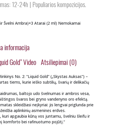
kymas: 12-24h | Populiarios kompozicijos.
s ir Švelni Ambra)+3 Atarai (2 ml) Nemokamai
a informacija
quid Gold” Video
Atsiliepimai (0)
nkinys No. 2: “Liquid Gold” („Skystas Auksas“) –
tas tiems, kurie ieško subtilių, švarių ir delikačių
skaidrumas, baltojo udo švelnumas ir ambros vėsa,
aištingos švaros bei gryno vandenyno oro efektą.
atas skleidžiasi neįkyriai: jis lengvai priglunda prie
ažeidžia aplinkinių asmeninės erdvės.
, kuri apgaubia kūną vos juntamu, švelniu šleifu ir
inį komforto bei rafinuotumo pojūtį.“