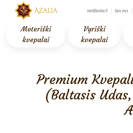
mail@azalija.lt
Apie mus
Moteriški
Vyriški
kvepalai
kvepalai
Pradžia
/
AJAX
/
Akcijos
/ Premium Kvepalų Aliejaus Rinkinys No. 2: “Li
Premium Kvepalų
(Baltasis Udas
A