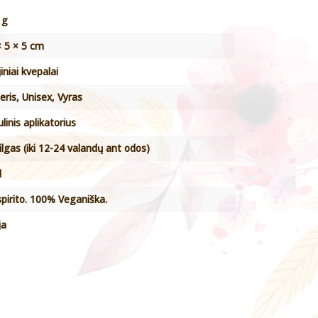
 g
× 5 × 5 cm
jiniai kvepalai
ris, Unisex, Vyras
linis aplikatorius
 ilgas (iki 12-24 valandų ant odos)
l
spirito. 100% Veganiška.
ja