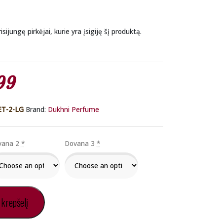
isijungę pirkėjai, kurie yra įsigiję šį produktą.
nal
Current
99
price
ET-2-LG
Brand:
Dukhni Perfume
is:
vana 2
*
Dovana 3
*
00.
€29.99.
 krepšelį