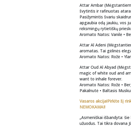
Attar Ambar (Mėgstantiems 
švytintis ir rafinuotas atar
Pasižymintis švariu skaidrum
apgaubia odą jaukiu, vos jun
rėksmingų rytietiškų priesk
Aromato Natos: Vanilė • Be
Attar Al Adeni (Mėgstantiem
aromatas. Tai gėlinės elega
Aromato Natos: Rožė • Ylan
Attar Oud Al Abyad (Mėgst
magic of white oud and amb
want to inhale forever.
Aromato Natos: Rožė • Berg
Pakalnutė • Baltasis Musk
Vasaros akcija!Pirkite šį rink
NEMOKAMAI!
„Asmeniškai išbandyta: šie k
užuodus. Tai tikra dovana J