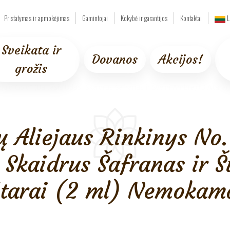
Pristatymas ir apmokėjimas
Gamintojai
Kokybė ir garantijos
Kontaktai
L
Sveikata ir
Dovanos
Akcijos!
grožis
quid Gold” (Baltasis Udas, Skaidrus Šafranas ir Švelni Ambra)+3 Atar
 Aliejaus Rinkinys No. 
, Skaidrus Šafranas ir 
tarai (2 ml) Nemokam