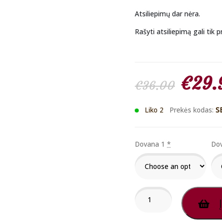
Atsiliepimų dar nėra.
Rašyti atsiliepimą gali tik pr
Origi
€
29.
€
36.00
price
Liko 2
Prekės kodas:
S
was:
Dovana 1
*
Do
€36.
produkto
Į
kiekis:
Premium
Kvepalų