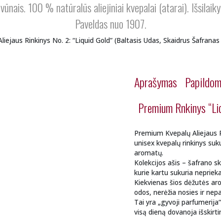
nais. 100 % natūralūs aliejiniai kvepalai (atarai). Išsilai
Paveldas nuo 1907.
iejaus Rinkinys No. 2: “Liquid Gold” (Baltasis Udas, Skaidrus Šafrana
Aprašymas
Papildom
Premium Rnkinys “Li
Premium Kvepalų Aliejaus Ri
unisex kvepalų rinkinys sukur
aromatų.
Kolekcijos ašis – šafrano 
kurie kartu sukuria nepriek
Kiekvienas šios dėžutės arom
odos, nerėžia nosies ir nep
Tai yra „gyvoji parfumerija“
visą dieną dovanoja išskirt