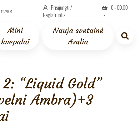
Prisijungti /
0 -
€
0.00
ietuviškai
Registruotis
Mini
Nauja svetainė
kvepalai
Azalia
ai (2 ml) Nemokamai
2: “Liquid Gold”
Švelni Ambra)+3
ai