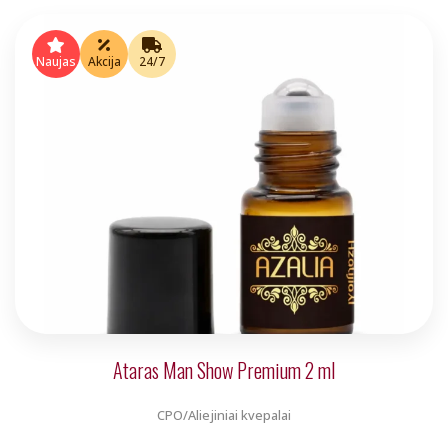
price
price
was:
is:
Naujas
Akcija
24/7
€5.00.
€4.00.
Ataras Man Show Premium 2 ml
CPO/Aliejiniai kvepalai