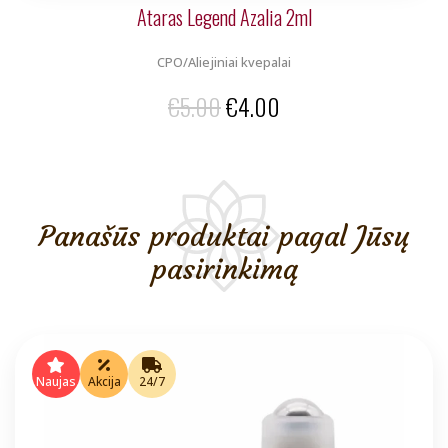
Ataras Legend Azalia 2ml
CPO/Aliejiniai kvepalai
Original
Current
€
5.00
€
4.00
price
price
was:
is:
€5.00.
€4.00.
Panašūs produktai pagal Jūsų
pasirinkimą
Naujas
Akcija
24/7