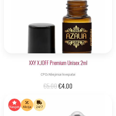
XXY X.JOFF Premium Unisex 2ml
CPO/Aliejiniai kvepalai
Original
Current
€
5.00
€
4.00
price
price
was:
is:
Naujas
Akcija
24/7
€5.00.
€4.00.