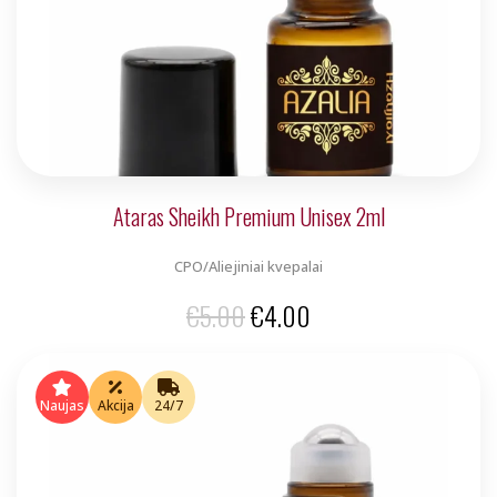
Ataras Sheikh Premium Unisex 2ml
CPO/Aliejiniai kvepalai
Original
Current
€
5.00
€
4.00
price
price
was:
is:
Naujas
Akcija
24/7
€5.00.
€4.00.