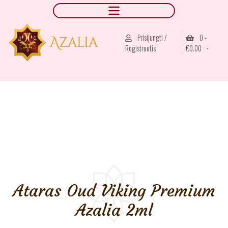
Prisijungti /
0 -
Registruotis
€
0.00
Pradžia
/
AJAX
/
Akcijos
/ Ataras Oud Viking Premium Azalia 2ml
Ataras Oud Viking Premium
Azalia 2ml