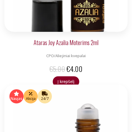
Ataras Joy Azalia Moterims 2ml
CPO/Aliejiniai kvepalai
Original
Current
€
5.00
€
4.00
price
price
Į krepšelį
was:
is:
€5.00.
€4.00.
Naujas
Akcija
24/7