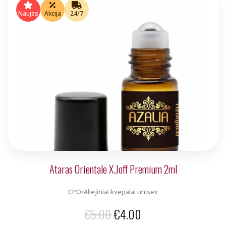
was:
is:
Naujas
Akcija
24/7
€5.00.
€4.00.
Ataras Orientale X.Joff Premium 2ml
CPO/Aliejiniai kvepalai unisex
Original
Current
€
5.00
€
4.00