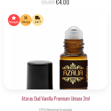
Original
Current
€
5.00
€
4.00
price
price
was:
is:
Naujas
Akcija
24/7
€5.00.
€4.00.
Ataras Oud Vanilla Premium Unisex 2ml
CPO/Aliejiniai kvepalai