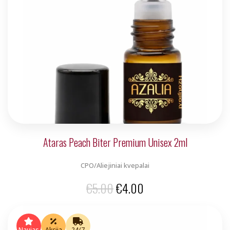
Ataras Peach Biter Premium Unisex 2ml
CPO/Aliejiniai kvepalai
Original
Current
€
5.00
€
4.00
price
price
was:
is:
Naujas
Akcija
24/7