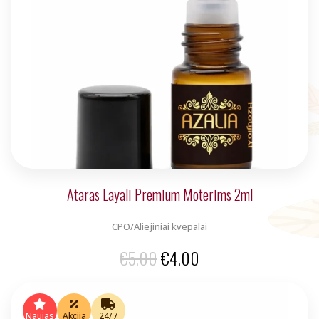
Ataras Layali Premium Moterims 2ml
CPO/Aliejiniai kvepalai
Original
Current
€
5.00
€
4.00
price
price
was:
is:
Naujas
Akcija
24/7