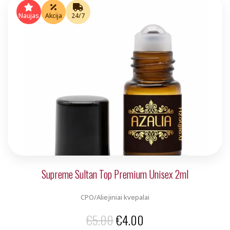
was:
is:
Naujas
Akcija
24/7
€5.00.
€4.00.
Supreme Sultan Top Premium Unisex 2ml
CPO/Aliejiniai kvepalai
Original
Current
€
5.00
€
4.00