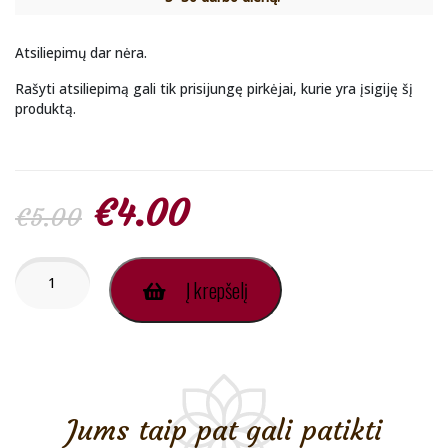
Atsiliepimų dar nėra.
Rašyti atsiliepimą gali tik prisijungę pirkėjai, kurie yra įsigiję šį
produktą.
Original
Current
€
4.00
€
5.00
price
price
produkto
Į krepšelį
kiekis:
Ataras
was:
is:
Oud
Viking
€5.00.
€4.00.
Premium
Azalia
2ml
Jums taip pat gali patikti