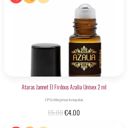
€5.00.
€4.00.
Ataras Jannet El Firdous Azalia Unisex 2 ml
CPO/Aliejiniai kvepalai
Original
Current
€
5.00
€
4.00
price
price