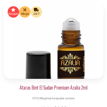
price
price
was:
is:
Naujas
Akcija
24/7
€5.00.
€4.00.
Ataras Bint El Sudan Premium Azalia 2ml
CPO/Aliejiniai kvepalai unisex