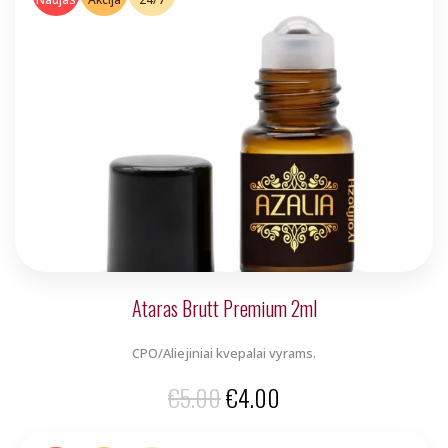
€5.00.
€4.00.
Ataras Brutt Premium 2ml
CPO/Aliejiniai kvepalai vyrams.
Original
Current
€
5.00
€
4.00
price
price