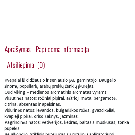
Aprašymas
Papildoma informacija
Atsiliepimai (0)
Kvepalai iš didžiausio ir seniausio JAE gamintojo. Daugelio
žinomų populiarių arabų prekių ženklų įkūrėjas.
Oud Viking – medienos aromatinis aromatas vyrams.
Viršutinės natos: rožiniai pipirai, aštrioji mėta, bergamotė,
citrina, absentas ir apelsinas.
Vidurinės natos: levandos, bulgariškos rožės, gvazdikėliai,
kvapieji pipirai, oriso šaknys, jazminas.
Pagrindinės natos: vetiverijos, kedras, baltasis muskusas, tonka
pupelės.
Be alkoholio. Stiklinis buteliukas su rutuliniu aplikatoriumi.