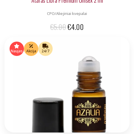
CPO/Aliejiniai kvepalai
Original
Current
€
5.00
€
4.00
price
price
was:
is:
Naujas
Akcija
24/7
€5.00.
€4.00.