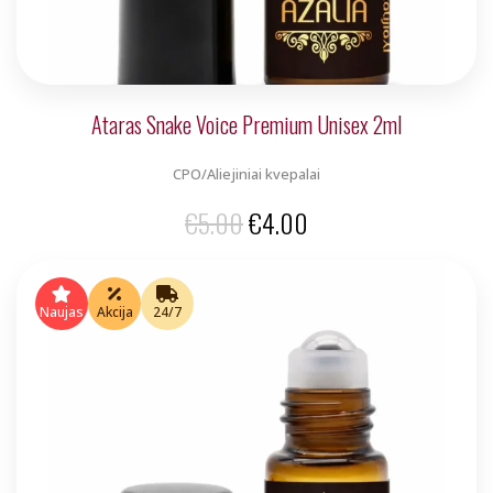
Ataras Snake Voice Premium Unisex 2ml
CPO/Aliejiniai kvepalai
Original
Current
€
5.00
€
4.00
price
price
was:
is:
Naujas
Akcija
24/7
€5.00.
€4.00.