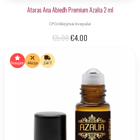
Ataras Ana Abiedh Premium Azalia 2 ml
CPO/Aliejiniai kvepalai
Original
Current
€
5.00
€
4.00
price
price
was:
is:
Naujas
Akcija
24/7
€5.00.
€4.00.