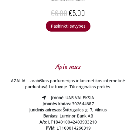
Original
Current
€
6.00
€
5.00
price
price
This
Pasirinkti savybes
was:
is:
product
has
€6.00.
€5.00.
multiple
variants.
The
options
Apie mus
may
be
chosen
AZALIA – arabiškos parfumerijos ir kosmetikos internetinė
on
parduotuvė Lietuvoje. Tik originalios prekės.
the
Įmonė:
UAB VALEKSIA
product
Įmonės kodas:
302644687
page
Juridinis adresas:
Švitrigailos g. 7, Vilnius
Bankas:
Luminor Bank AB
A/s:
LT184010042403933210
PVM:
LT100014260319