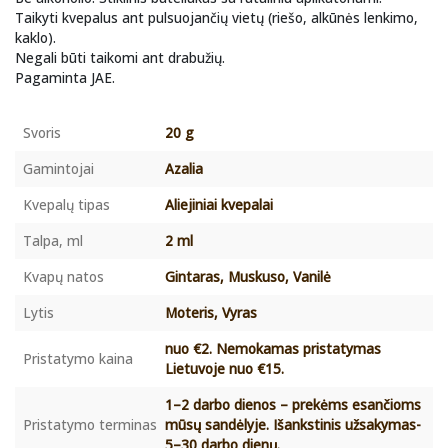
Taikyti kvepalus ant pulsuojančių vietų (riešo, alkūnės lenkimo,
kaklo).
Negali būti taikomi ant drabužių.
Pagaminta JAE.
Svoris
20 g
Gamintojai
Azalia
Kvepalų tipas
Aliejiniai kvepalai
Talpa, ml
2 ml
Kvapų natos
Gintaras, Muskuso, Vanilė
Lytis
Moteris, Vyras
nuo €2. Nemokamas pristatymas
Pristatymo kaina
Lietuvoje nuo €15.
1–2 darbo dienos – prekėms esančioms
Pristatymo terminas
mūsų sandėlyje. Išankstinis užsakymas-
5–30 darbo dienų.