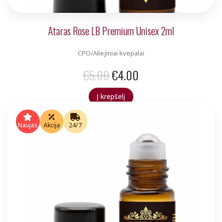
Ataras Rose LB Premium Unisex 2ml
CPO/Aliejiniai kvepalai
Original
Current
€
5.00
€
4.00
price
price
Į krepšelį
was:
is:
€5.00.
€4.00.
Naujas
Akcija
24/7