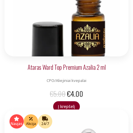
Ataras Ward Top Premium Azalia 2 ml
CPO/Aliejiniai kvepalai
Original
Current
€
5.00
€
4.00
price
price
Į krepšelį
was:
is:
€5.00.
€4.00.
Naujas
Akcija
24/7