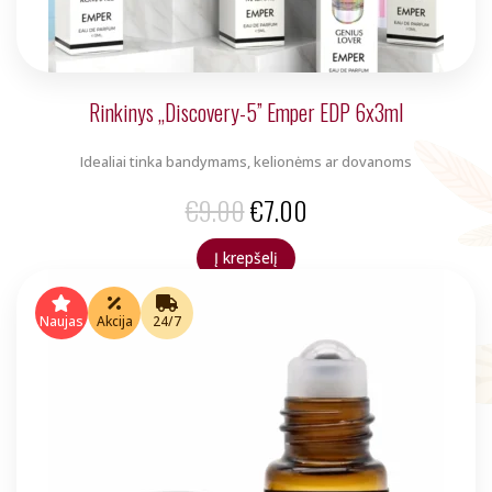
Rinkinys „Discovery-5” Emper EDP 6x3ml
Idealiai tinka bandymams, kelionėms ar dovanoms
Original
Current
€
9.00
€
7.00
price
price
Į krepšelį
was:
is:
€9.00.
€7.00.
Naujas
Akcija
24/7