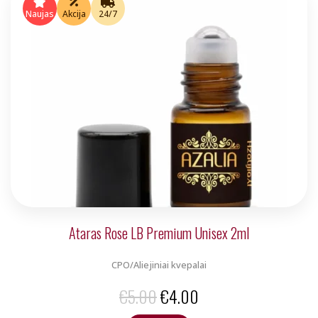
was:
is:
Naujas
Akcija
24/7
€5.00.
€4.00.
Ataras Rose LB Premium Unisex 2ml
CPO/Aliejiniai kvepalai
Original
Current
€
5.00
€
4.00