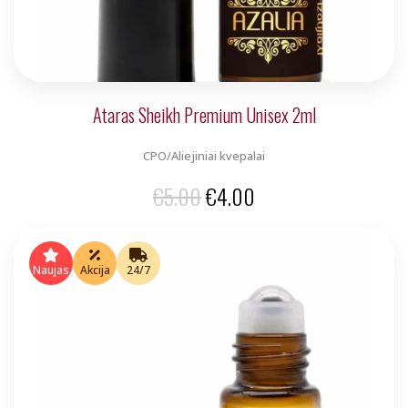
Ataras Sheikh Premium Unisex 2ml
CPO/Aliejiniai kvepalai
Original
Current
€
5.00
€
4.00
price
price
was:
is:
Naujas
Akcija
24/7
€5.00.
€4.00.