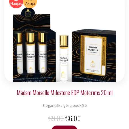
was:
is:
Naujas
Akcija
€5.00.
€4.00.
Madam Moiselle Milestone EDP Moterims 20 ml
Elegantiška gėlių puokštė
Original
Current
€
9.00
€
6.00
price
price