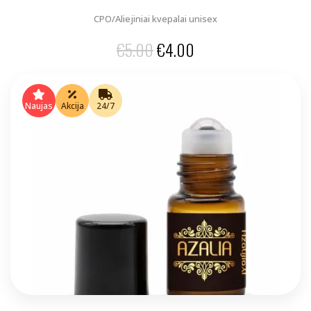
CPO/Aliejiniai kvepalai unisex
Original
Current
€
5.00
€
4.00
price
price
was:
is:
Naujas
Akcija
24/7
€5.00.
€4.00.