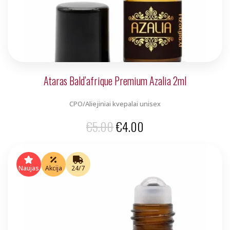
Ataras Bald’afrique Premium Azalia 2ml
CPO/Aliejiniai kvepalai unisex
Original
Current
€
5.00
€
4.00
price
price
was:
is:
Naujas
Akcija
24/7
€5.00.
€4.00.