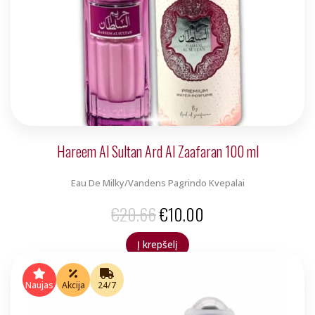
Hareem Al Sultan Ard Al Zaafaran 100 ml
Eau De Milky/Vandens Pagrindo Kvepalai
Original
Current
€
20.66
€
10.00
price
price
Į krepšelį
was:
is:
€20.66.
€10.00.
Naujas
Akcija
24/7