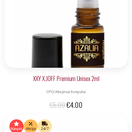
XXY X.JOFF Premium Unisex 2ml
CPO/Aliejiniai kvepalai
Original
Current
€
5.00
€
4.00
price
price
was:
is:
Naujas
Akcija
24/7