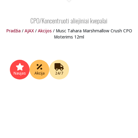
CPO/Koncentruoti aliejiniai kvepalai
Pradžia
/
AJAX
/
Akcijos
/ Musc Tahara Marshmallow Crush CPO
Moterims 12ml
Naujas
Akcija
24/7