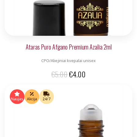
Ataras Puro Afgano Premium Azalia 2ml
CPO/Aliejiniai kvepalai unisex
Original
Current
€
5.00
€
4.00
price
price
was:
is:
Naujas
Akcija
24/7
€5.00.
€4.00.