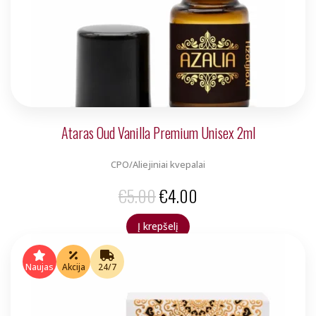
Ataras Oud Vanilla Premium Unisex 2ml
CPO/Aliejiniai kvepalai
Original
Current
€
5.00
€
4.00
price
price
Į krepšelį
was:
is:
€5.00.
€4.00.
Naujas
Akcija
24/7