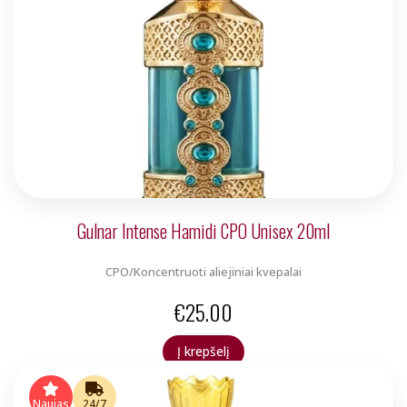
Gulnar Intense Hamidi CPO Unisex 20ml
CPO/Koncentruoti aliejiniai kvepalai
€
25.00
Į krepšelį
Naujas
24/7