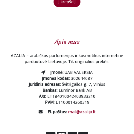
Į krepšelį
was:
is:
€9.00.
€6.00.
Apie mus
AZALIA – arabiškos parfumerijos ir kosmetikos internetinė
parduotuvė Lietuvoje. Tik originalios prekės.
Įmonė:
UAB VALEKSIA
Įmonės kodas:
302644687
Juridinis adresas:
Švitrigailos g. 7, Vilnius
Bankas:
Luminor Bank AB
A/s:
LT184010042403933210
PVM:
LT100014260319
El. paštas:
mail@azalija.lt