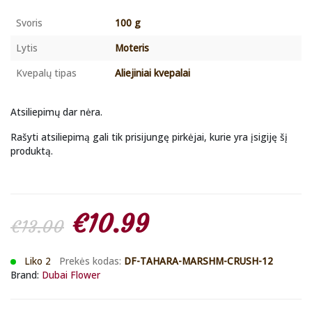
Svoris
100 g
Lytis
Moteris
Kvepalų tipas
Aliejiniai kvepalai
Atsiliepimų dar nėra.
Rašyti atsiliepimą gali tik prisijungę pirkėjai, kurie yra įsigiję šį
produktą.
Original
Current
€
10.99
€
13.00
price
price
Liko 2
Prekės kodas:
DF-TAHARA-MARSHM-CRUSH-12
Brand:
Dubai Flower
was:
is: