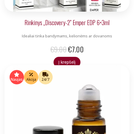
Rinkinys „Discovery-2” Emper EDP 6×3ml
Idealiai tinka bandymams, kelionėms ar dovanoms
Original
Current
€
9.00
€
7.00
price
price
Į krepšelį
was:
is:
€9.00.
€7.00.
Naujas
Akcija
24/7