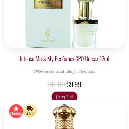
Intense Musk My Perfumes CPO Unisex 12ml
CPO/Koncentruoti aliejiniai kvepalai
Original
Current
€
12.00
€
9.99
price
price
Į krepšelį
was:
is:
€12.00.
€9.99.
Naujas
24/7