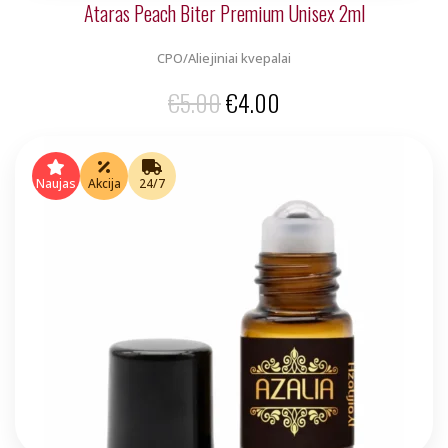
Ataras Peach Biter Premium Unisex 2ml
CPO/Aliejiniai kvepalai
Original
Current
€
5.00
€
4.00
price
price
was:
is:
Naujas
Akcija
24/7
€5.00.
€4.00.