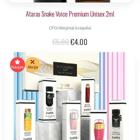
Ataras Snake Voice Premium Unisex 2ml
CPO/Aliejiniai kvepalai
Original
Current
€
5.00
€
4.00
price
price
was:
is:
Naujas
Akcija
€5.00.
€4.00.