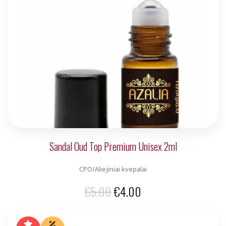
Sandal Oud Top Premium Unisex 2ml
CPO/Aliejiniai kvepalai
Original
Current
€
5.00
€
4.00
price
price