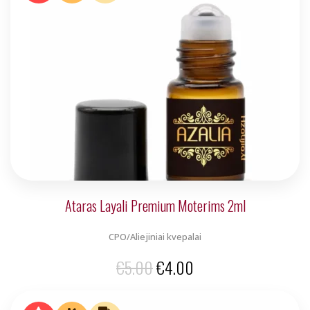
€5.00.
€4.00.
Ataras Layali Premium Moterims 2ml
CPO/Aliejiniai kvepalai
Original
Current
€
5.00
€
4.00
price
price