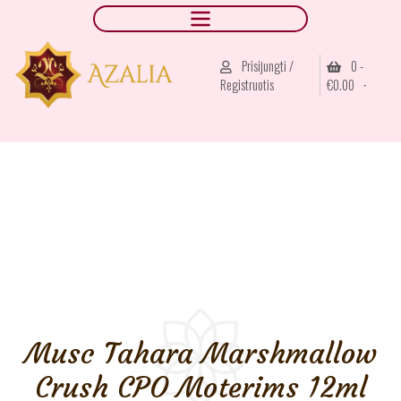
Prisijungti /
0 -
Registruotis
€
0.00
Pradžia
/
AJAX
/
Akcijos
/ Musc Tahara Marshmallow Crush CPO
Moterims 12ml
Musc Tahara Marshmallow
Crush CPO Moterims 12ml