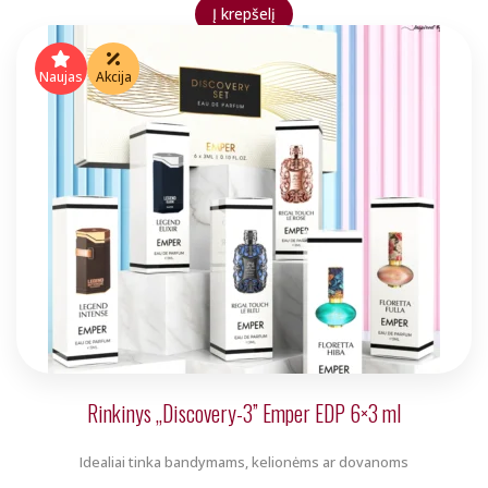
price
price
Į krepšelį
was:
is:
€5.00.
€4.00.
Naujas
Akcija
Rinkinys „Discovery-3” Emper EDP 6×3 ml
Idealiai tinka bandymams, kelionėms ar dovanoms