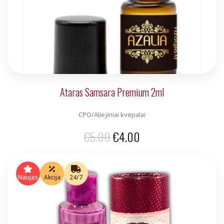
Ataras Samsara Premium 2ml
CPO/Aliejiniai kvepalai
Original
Current
€
5.00
€
4.00
price
price
was:
is:
Naujas
Akcija
24/7
€5.00.
€4.00.