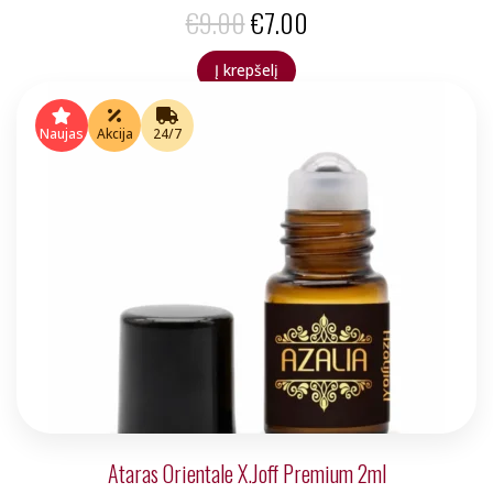
Original
Current
€
9.00
€
7.00
price
price
Į krepšelį
was:
is:
€9.00.
€7.00.
Naujas
Akcija
24/7
Ataras Orientale X.Joff Premium 2ml